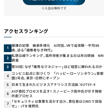
※入会は無料です
アクセスランキング
被爆の記憶 継承多様化 AI対話、VRで追体験…平均86
1
歳、迫る「被爆者なき時代」
私鉄沿線ランキング、高所得者が集まるのは井の頭線 NRI
2
調査
第50回：なぜ「優秀なマネジャー」ほど経営に嫌われるのか
3
コンビニ起点に街づくり 「ハッピーローソンタウン」首都
4
圏1号店、東京・日野にオープン
日本で生まれたビジネスアナリシス方法論：GUTSY-4
5
AIが委託プロセスを正す！ スノーピーク田中氏が示す開発
6
共創プロセス
「セキュリティは事業を活かす出汁、責任者はCIMOで目指
7
せ」 - JTB 椎野氏