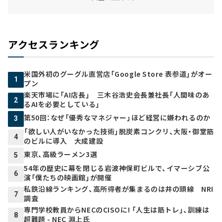
アクセスランキング
米国外初のグーグル直営店「Google Store 表参道」がオー
1
プン
楽天市場に「AI店長」 三木谷浩史会長兼社長「人間味のあ
2
るAIを必要としている」
第50回：なぜ「優秀なマネジャー」ほど経営に嫌われるのか
3
「欲しい人がいなかった技術」脱炭素コンクリ、大阪・御堂筋
4
のビルに導入 大成建設
東京、高級ラーメン3選
5
54年の歴史に幕を閉じる岩波神保町ビルで、イマーシブ公
6
演「僕たちの映画館」が開催
私鉄沿線ランキング、高所得者が集まるのは井の頭線 NRI
7
調査
専門学校教員からNECのCISOに! 「人生は筋トレ」、訓練は
8
超難題 - NEC 淵上氏