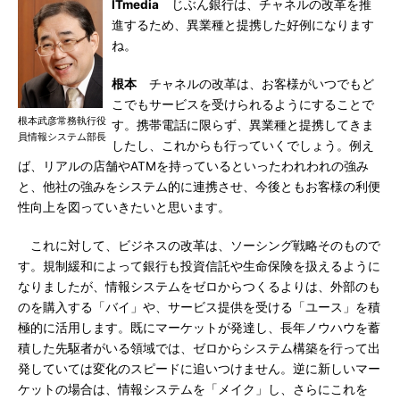
ITmedia
じぶん銀行は、チャネルの改革を推
進するため、異業種と提携した好例になります
ね。
根本
チャネルの改革は、お客様がいつでもど
こでもサービスを受けられるようにすることで
根本武彦常務執行役
す。携帯電話に限らず、異業種と提携してきま
員情報システム部長
したし、これからも行っていくでしょう。例え
ば、リアルの店舗やATMを持っているといったわれわれの強み
と、他社の強みをシステム的に連携させ、今後ともお客様の利便
性向上を図っていきたいと思います。
これに対して、ビジネスの改革は、ソーシング戦略そのもので
す。規制緩和によって銀行も投資信託や生命保険を扱えるように
なりましたが、情報システムをゼロからつくるよりは、外部のも
のを購入する「バイ」や、サービス提供を受ける「ユース」を積
極的に活用します。既にマーケットが発達し、長年ノウハウを蓄
積した先駆者がいる領域では、ゼロからシステム構築を行って出
発していては変化のスピードに追いつけません。逆に新しいマー
ケットの場合は、情報システムを「メイク」し、さらにこれを