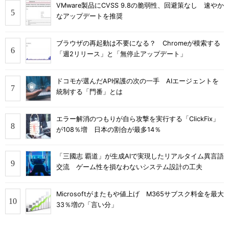
VMware製品にCVSS 9.8の脆弱性、回避策なし 速やか
なアップデートを推奨
ブラウザの再起動は不要になる？ Chromeが模索する
「週2リリース」と「無停止アップデート」
ドコモが選んだAPI保護の次の一手 AIエージェントを
統制する「門番」とは
エラー解消のつもりが自ら攻撃を実行する「ClickFix」
が108％増 日本の割合が最多14％
「三國志 覇道」が生成AIで実現したリアルタイム異言語
交流 ゲーム性を損なわないシステム設計の工夫
Microsoftがまたもや値上げ M365サブスク料金を最大
33％増の「言い分」