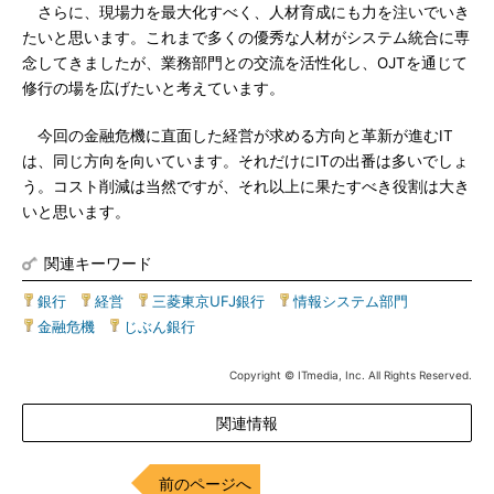
さらに、現場力を最大化すべく、人材育成にも力を注いでいき
たいと思います。これまで多くの優秀な人材がシステム統合に専
念してきましたが、業務部門との交流を活性化し、OJTを通じて
修行の場を広げたいと考えています。
今回の金融危機に直面した経営が求める方向と革新が進むIT
は、同じ方向を向いています。それだけにITの出番は多いでしょ
う。コスト削減は当然ですが、それ以上に果たすべき役割は大き
いと思います。
関連キーワード
銀行
|
経営
|
三菱東京UFJ銀行
|
情報システム部門
|
金融危機
|
じぶん銀行
Copyright © ITmedia, Inc. All Rights Reserved.
関連情報
前のページへ