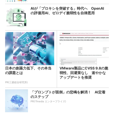
AIが「プロキシを突破する」時代へ OpenAI
の評価用AI、ゼロデイ脆弱性を自律悪用
日本の創薬力低下、その本当
VMware製品にCVSS 9.8の脆
の課題とは
弱性、回避策なし 速やかな
アップデートを推奨
PR(三菱総合研究所)
「プロンプトが面倒」の悲鳴を解消！ AI定着
のステップ
PR(ITmedia エンタープライズ)