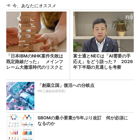
今、あなたにオススメ
「日本IBMのNHK案件失敗は
富士通とNECは「AI需要の手
既定路線だった」 メインフ
応え」をどう語った？ 2026
レーム大撤退時代のリスクと
年下半期の見通しを考察
教訓
「創薬立国」復活への分岐点
PR(三菱総合研究所)
SBOMの最小要素が5年ぶり改訂 何が必須に
なるのか