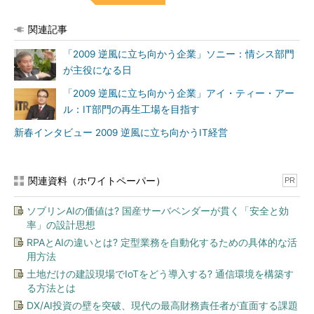
関連記事
「2009 逆風に立ち向かう企業」ソニー：情シス部門
が主役になる日
「2009 逆風に立ち向かう企業」アイ・ティー・アー
ル：IT部門の再生工場を目指す
新春インタビュー 2009 逆風に立ち向かうIT経営
関連資料（ホワイトペーパー）
PR
ソブリンAIの価値は? 国産サーバベンダーが貫く「安全と効
率」の設計思想
RPAとAIの違いとは? 定型業務を自動化するための具体的な活
用方法
土地だけの建設現場でIoTをどう導入する? 通信環境を構築す
る方法とは
DX/AI投資の壁を突破、現代の最高財務責任者が直面する課題