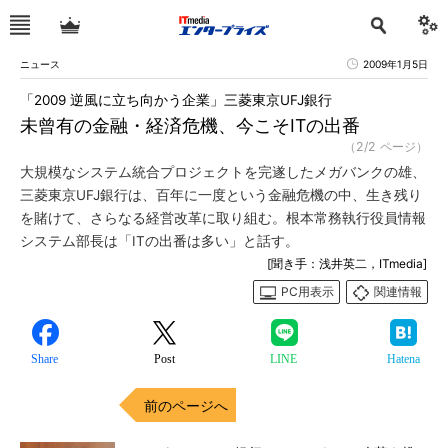
ニュース
2009年1月5日
「2009 逆風に立ち向かう企業」三菱東京UFJ銀行
未曾有の金融・経済危機、今こそITの出番
（2/2 ページ）
大規模なシステム統合プロジェクトを完遂したメガバンクの雄、
三菱東京UFJ銀行は、百年に一度という金融危機の中、生き残り
を賭けて、さらなる経営改革に取り組む。根本常務執行役員情報
システム部長は「ITの出番は多い」と話す。
[聞き手：浅井英二，ITmedia]
PC用表示
関連情報
Share
Post
LINE
Hatena
前のページへ