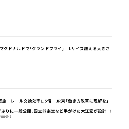
らマクドナルドで「グランドフライ」 Lサイズ超える大きさ
施 レール交換効率1.5倍 JR東「働き方改革に理解を」
年ぶりに一般公開、国立能楽堂など手がけた大江宏が設計
時00分