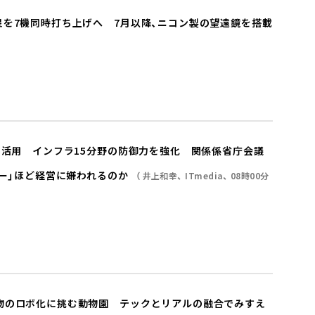
星を7機同時打ち上げへ 7月以降、ニコン製の望遠鏡を搭載
極活用 インフラ15分野の防御力を強化 関係係省庁会議
ャー」ほど経営に嫌われるのか
井上和幸
ITmedia
08時00分
物のロボ化に挑む動物園 テックとリアルの融合でみすえ