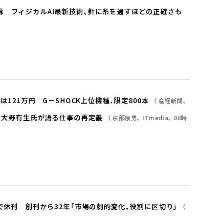
幕 フィジカルAI最新技術、針に糸を通すほどの正確さも
は121万円 G－SHOCK上位機種、限定800本
産経新聞
――大野有生氏が語る仕事の再定義
京部康男
ITmedia
08時
号で休刊 創刊から32年「市場の劇的変化、役割に区切り」