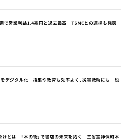
調で営業利益1.4兆円と過去最高 TSMCとの連携も発表
務をデジタル化 招集や教育も効率よく、災害救助にも一役
掛けとは 「本の街」で書店の未来を拓く 三省堂神保町本