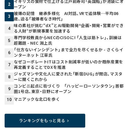
イギリスの食材で仕上げる江戸前寿司「英国鮨」が池袋にオ
2
ープン
被爆の記憶 継承多様化 AI対話、VRで追体験…平均86
3
歳、迫る「被爆者なき時代」
味の素社が挑む“dX”とAI駆動開発――“企画・開発・営業ができ
4
る人財”が新規事業を加速する
専門学校教員からNECのCISOに! 「人生は筋トレ」、訓練は
5
超難題 - NEC 淵上氏
「仕方ないインシデント」まで全力を尽くせるか - さくらイ
6
ンターネット 江草氏
なぜコーポレートITはコスト削減率が低いのか――既存産業を
7
再定義することでDXを推進
ジャズマンや文化人に愛された「新宿DUG」が閉店、マスタ
8
ーに聞くこれから
コンビニ起点に街づくり 「ハッピーローソンタウン」首都
9
圏1号店、東京・日野にオープン
マニアックな北口を歩く
10
ランキングをもっと見る