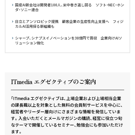
国産AI新会社は開発者100人、米中巻き返し図る ソフト・NEC・ホン
ダ・ソニー連合
日立とアンソロピック提携 顧客企業の生産性向上支援へ フィジ
カルAI活用探る新組織も
シャープ、シナプスイノベーションを38億円で買収 企業向けAIソ
リューション強化
ITmedia エグゼクテ
ィ
ブのご案内
「ITmedia エグゼクティブは、上場企業および上場相当企業
の課長職以上を対象とした無料の会員制サービスを中心に、
経営者やリーダー層向けにさまざまな情報を発信していま
す。入会いただくとメールマガジンの購読、経営に役立つ旬
なテーマで開催しているセミナー、勉強会にも参加いただけ
ます。