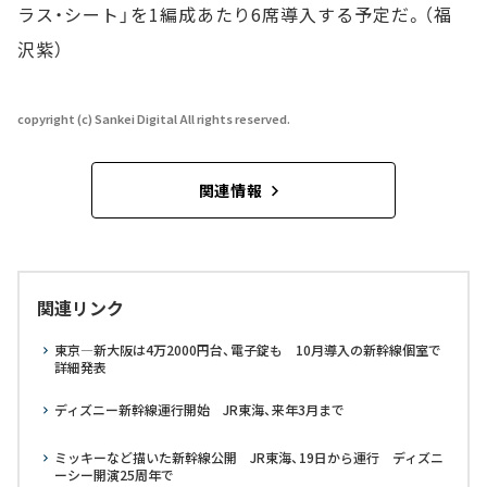
ラス・シート」を1編成あたり6席導入する予定だ。（福
沢紫）
copyright (c) Sankei Digital All rights reserved.
関連情報
関連リンク
東京―新大阪は4万2000円台、電子錠も 10月導入の新幹線個室で
詳細発表
ディズニー新幹線運行開始 JR東海、来年3月まで
ミッキーなど描いた新幹線公開 JR東海、19日から運行 ディズニ
ーシー開演25周年で