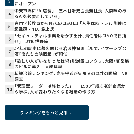
3
にオープン
楽天市場に「AI店長」 三木谷浩史会長兼社長「人間味のあ
4
るAIを必要としている」
専門学校教員からNECのCISOに! 「人生は筋トレ」、訓練は
5
超難題 - NEC 淵上氏
「セキュリティは事業を活かす出汁、責任者はCIMOで目指
6
せ」 - JTB 椎野氏
54年の歴史に幕を閉じる岩波神保町ビルで、イマーシブ公
7
演「僕たちの映画館」が開催
「欲しい人がいなかった技術」脱炭素コンクリ、大阪・御堂筋
8
のビルに導入 大成建設
私鉄沿線ランキング、高所得者が集まるのは井の頭線 NRI
9
調査
「管理型リーダーは終わった」──1500年続く老舗企業か
10
ら学ぶ、人が変わりたくなる組織の作り方
ランキングをもっと見る