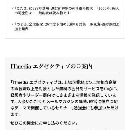
「こだま」に977号登場、進む新幹線の列車番号拡大 「1000号」突入
の可能性は… 時刻表は読み物です
「のぞみ」全席指定、26年度下期の3連休も対象 JR東海・西が期間追
加を発表
ITmedia エグゼクテ
ィ
ブのご案内
「ITmedia エグゼクティブは、上場企業および上場相当企業
の課長職以上を対象とした無料の会員制サービスを中心に、
経営者やリーダー層向けにさまざまな情報を発信していま
す。入会いただくとメールマガジンの購読、経営に役立つ旬
なテーマで開催しているセミナー、勉強会にも参加いただけ
ます。
ぜひこの機会にお申し込みください。