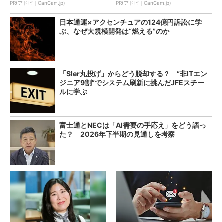
PR(アドビ｜CanCam.jp)
PR(アドビ｜CanCam.jp)
日本通運×アクセンチュアの124億円訴訟に学
ぶ、なぜ大規模開発は“燃える”のか
「SIer丸投げ」からどう脱却する？ “非ITエン
ジニア9割”でシステム刷新に挑んだJFEスチー
ルに学ぶ
富士通とNECは「AI需要の手応え」をどう語っ
た？ 2026年下半期の見通しを考察