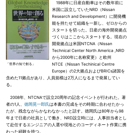
1988年に日産自動車はその数年前に
米国に設立していたNRD（Nissan
Research and Development）に開発機
能を持たせて組織を一新し、ゼロからの
スタートを切った。日産の海外開発拠点
づくりはここからスタートする。現在の
開発拠点は米国NTCNA（Nissan
Technical Center North America ,NRD
から2000年に名称変更）と欧州
「世界の知で創る」
NTCE（Nissan Techinical Centre
Europe）の2大拠点およびBRICs諸国を
含めた11拠点があり、人員規模は2万人になるまで発展してい
る。
2008年、NTCNAで設立20周年の記念イベントが行われた。著
者の1人、
徳岡晃一郎氏
は本書の完成をその時期に合わせたかっ
たが、残念ながらかなわなかったと話す。徳岡氏は80年から98
年まで日産の社員として働き、NRD設立時には、人事担当者とし
て赴任するエンジニアの人選や現地とのコーディネート作業に携
わった経験を持つ。