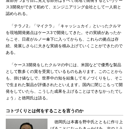
屋部分つまり目に見える部分はすべて現地で開発するというケー
ス3開発ができて初めて、エンジニアリング会社として一人前と
認められる。
「テラノ2」「マイクラ」「キャッシュカイ」といったクルマ
を現地開発拠点はケース3で開発してきた。その実績があったか
らこそ、日産がルノー傘下に入ってからも、これらの拠点は存
続、発展しさらに大きな実績を積み上げていくことができたので
ある。
「ケース3開発をしたクルマの中には、米国などで優秀な製品
として数多くの賞を受賞しているものもあります。このことから
も、掛け値なしで、世界中の知を結集してモノづくりをし、そこ
で生まれた製品が評価されたといえます。国内に閉じこもって開
発をしていたら、こうした成果を上げることはできなかったでし
ょう」と徳岡氏は語る。
コトづくりとは何をすることを言うのか
徳岡氏は本書を野中氏とともに作り上
げることになったきっかけを、次のよう