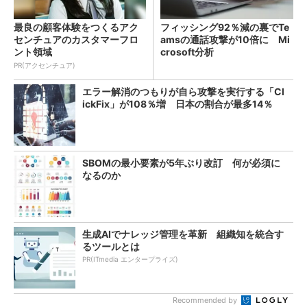
最良の顧客体験をつくるアク
フィッシング92％減の裏でTe
センチュアのカスタマーフロ
amsの通話攻撃が10倍に Mi
ント領域
crosoft分析
PR(アクセンチュア)
エラー解消のつもりが自ら攻撃を実行する「Cl
ickFix」が108％増 日本の割合が最多14％
SBOMの最小要素が5年ぶり改訂 何が必須に
なるのか
生成AIでナレッジ管理を革新 組織知を統合す
るツールとは
PR(ITmedia エンタープライズ)
Recommended by