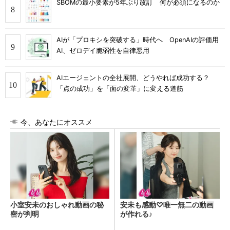
SBOMの最小要素が5年ぶり改訂 何が必須になるのか
AIが「プロキシを突破する」時代へ OpenAIの評価用
AI、ゼロデイ脆弱性を自律悪用
AIエージェントの全社展開、どうやれば成功する？
「点の成功」を「面の変革」に変える道筋
今、あなたにオススメ
小室安未のおしゃれ動画の秘
安未も感動♡唯一無二の動画
密が判明
が作れる♪