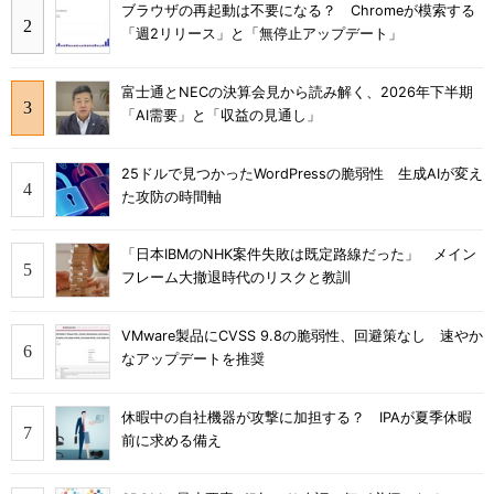
ブラウザの再起動は不要になる？ Chromeが模索する
「週2リリース」と「無停止アップデート」
富士通とNECの決算会見から読み解く、2026年下半期
「AI需要」と「収益の見通し」
25ドルで見つかったWordPressの脆弱性 生成AIが変え
た攻防の時間軸
「日本IBMのNHK案件失敗は既定路線だった」 メイン
フレーム大撤退時代のリスクと教訓
VMware製品にCVSS 9.8の脆弱性、回避策なし 速やか
なアップデートを推奨
休暇中の自社機器が攻撃に加担する？ IPAが夏季休暇
前に求める備え