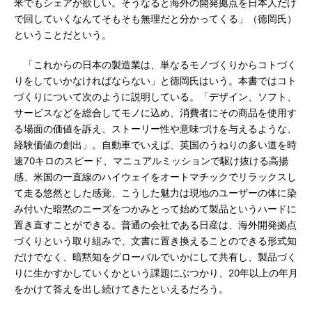
米でもシェアが欲しい。そうなると海外の開発拠点を日本人だけ
で回していくなんてそもそも無理だと分かってくる」（徳岡氏）
ということだという。
「これからの日本の製造業は、単なるモノづくりからコトづく
りをしていかなければならない」と徳岡氏はいう。本書ではコト
づくりについて次のように説明している。「デザイン、ソフト、
サービスなどを総合してモノに込め、消費者にその商品を使用す
る場面の価値を訴え、ストーリー性や意味づけを与えるような、
経験価値の創出」。自動車でいえば、英国のうねりの多い道を時
速70キロのスピード、マニュアルミッションで駆け抜ける高揚
感、米国の一直線のハイウェイをオートマチックでリラックスし
て走る悠然とした感覚、こうした魅力は現地のユーザーの体に染
み付いた暗黙のニーズをつかみとって始めて製品というハードに
置き直すことができる。普通の会社である日産は、海外開発拠点
づくりという取り組みで、文書に置き換えることのできる形式知
だけでなく、暗黙知をグローバルでいかにして共有し、製品づく
りに生かすかしていくかという課題にぶつかり、20年以上の年月
をかけて答えを出し続けてきたといえるだろう。