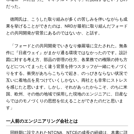
だった。
徳岡氏は、こうした取り組みが多くの苦しみを伴いながらも成
果を挙げることができたのは、NRDが最初に取り組んだフォード
との共同開発が背景にあるのではないか、と話す。
「フォードとの共同開発でいきなり修羅場に立たされた。無条
件に『日産ウェイ』がまかり通る環境ではなかったのです。設計
図に対する考え方、部品の管理の仕方、各業務での権限の持ち方
などについてまったく違う背景を持つスタッフが一緒にモノづく
りをする。衝突があちらこちらで起き、のっぴきならない状況で
互いに着地点を見つけていくしかない。両社とも非常にストレス
を感じたと思います。しかし、それがあったからこそ、のちに米
国、欧州、その他の地域で採用した現地のエンジニアに、日産な
らではのモノづくりの思想を伝えることができたのだと思いま
す」
一人前のエンジニアリング会社とは
同時期に設立されたNTCNA、NTCEの成長の経緯は、本書に詳