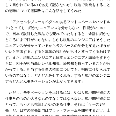
しく書かれているのであえて記さないが、現地で開発をすること
の意味について徳岡氏はこんな話をしてくれた。
「アクセルやブレーキペダルのあるフットスペースやハンドル
1つとっても、細かなニュアンスは分からない。性能がいいの
で、日本で設計した製品でも売れていたりすると、余計に細かな
ところにまで目がいかない。しかし現地のエンジニアはそうした
ニュアンスが分かっているから各スペースの配分を変えたほうが
いいと主張する。すると車体の設計ががらりと変ってくるわけで
す。また、現地のエンジニアも日本人エンジニアと議論をするう
ちに、相手が相当高いレベル知識、経験知を持っていることが分
かってくる。担当する仕事の権限についても、明確に仕切られて
いるのではなく、どんどん任せてくれる。すると現地のエンジニ
アもどんどんモチベーションが上がってきます」
ただし、モチベーションを上げるには、やはり現地開発拠点の
仕事そのものが大きなものでなくてはならない。現地開発拠点に
とって、もっとも挑戦しがいのある仕事、それは「ケース3開
発」だ。日本の開発部門はプラットフォームを開発するだけ、上