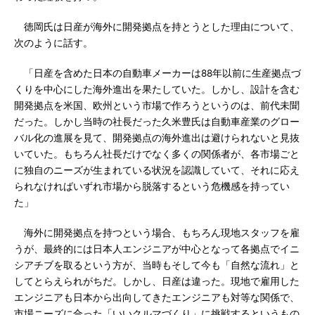
徳岡氏は日産が海外に開発拠点を持とうとした理由について、
次のように話す。
「日産を含めた日本の自動車メーカーは88年以前に生産拠点づ
くりを中心にした海外進出を果たしていた。しかし、設計を含む
開発拠点を米国、欧州という市場で作ろうというのは、前代未聞
だった。しかし当時の社長だった久米豊氏は自動車産業のグロー
バル化の進展を見て、開発拠点の海外進出は避けられないと見抜
いていた。もちろん社長だけでなく多くの関係者が、各市場ごと
に独自のニーズが生まれている状況を認識していて、それに応え
られなければいずれ市場から脱落するという危機感を持ってい
た」
海外に開発拠点を持つという場合、もちろん現地スタッフを雇
うが、最終的には日本人エンジニアが中心となって各拠点でイニ
シアチブを取るという方が、当時もそして今も「自然な流れ」と
してとらえられがちだ。しかし、日産は違った。現地で雇用した
エンジニアも日本から出向してきたエンジニアも対等な関係で、
市場ニーズに合った「いいクルマづくり」に挑戦するというもの