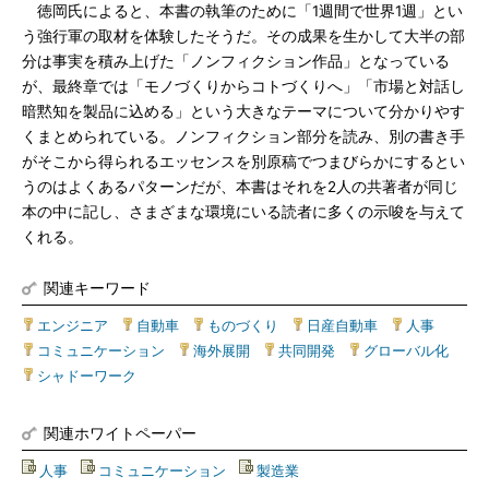
徳岡氏によると、本書の執筆のために「1週間で世界1週」とい
う強行軍の取材を体験したそうだ。その成果を生かして大半の部
分は事実を積み上げた「ノンフィクション作品」となっている
が、最終章では「モノづくりからコトづくりへ」「市場と対話し
暗黙知を製品に込める」という大きなテーマについて分かりやす
くまとめられている。ノンフィクション部分を読み、別の書き手
がそこから得られるエッセンスを別原稿でつまびらかにするとい
うのはよくあるパターンだが、本書はそれを2人の共著者が同じ
本の中に記し、さまざまな環境にいる読者に多くの示唆を与えて
くれる。
関連キーワード
エンジニア
|
自動車
|
ものづくり
|
日産自動車
|
人事
|
コミュニケーション
|
海外展開
|
共同開発
|
グローバル化
|
シャドーワーク
関連ホワイトペーパー
人事
|
コミュニケーション
|
製造業