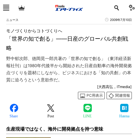
ニュース
2009年7月10日
モノづくりからコトづくりへ
「世界の知で創る」――日産のグローバル共創戦
略
野中郁次郎、徳岡晃一郎共著の「世界の知で創る」（東洋経済新
報社刊）は1980年代後半から開始された日産自動車の海外開発拠
点づくりを題材にしながら、ビジネスにおける「知の共創」の本
質に迫ろうという意欲作だ。
[大西高弘，ITmedia]
PC用表示
関連情報
Share
Post
LINE
Hatena
生産現場ではなく、海外に開発拠点を持つ意味