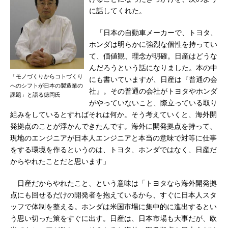
に話してくれた。
「日本の自動車メーカーで、トヨタ、
ホンダは明らかに強烈な個性を持ってい
て、価値観、理念が明確。日産はどうな
んだろうという話になりました。本の中
「モノづくりからコトづくり
にも書いていますが、日産は『普通の会
へのシフトが日本の製造業の
社』。その普通の会社がトヨタやホンダ
課題」と語る徳岡氏
がやっていないこと、際立っている取り
組みをしているとすればそれは何か。そう考えていくと、海外開
発拠点のことが浮かんできたんです。海外に開発拠点を持って、
現地のエンジニアが日本人エンジニアと本当の意味で対等に仕事
をする環境を作るというのは、トヨタ、ホンダではなく、日産だ
からやれたことだと思います」
日産だからやれたこと、という意味は「トヨタなら海外開発拠
点にも回せるだけの開発者を抱えているから、すぐに日本人スタ
ッフで体制を整える。ホンダは米国市場に集中的に進出するとい
う思い切った策をすぐに出す。日産は、日本市場も大事だが、欧