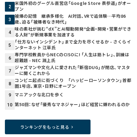
米国外初のグーグル直営店「Google Store 表参道」がオー
2
プン
被爆の記憶 継承多様化 AI対話、VRで追体験…平均86
3
歳、迫る「被爆者なき時代」
味の素社が挑む“dX”とAI駆動開発――“企画・開発・営業ができ
4
る人財”が新規事業を加速する
「仕方ないインシデント」まで全力を尽くせるか - さくらイ
5
ンターネット 江草氏
専門学校教員からNECのCISOに! 「人生は筋トレ」、訓練は
6
超難題 - NEC 淵上氏
ジャズマンや文化人に愛された「新宿DUG」が閉店、マスタ
7
ーに聞くこれから
コンビニ起点に街づくり 「ハッピーローソンタウン」首都
8
圏1号店、東京・日野にオープン
マニアックな北口を歩く
9
第50回：なぜ「優秀なマネジャー」ほど経営に嫌われるのか
10
ランキングをもっと見る