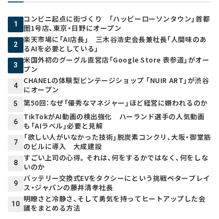
コンビニ起点に街づくり 「ハッピーローソンタウン」首都
1
圏1号店、東京・日野にオープン
楽天市場に「AI店長」 三木谷浩史会長兼社長「人間味のあ
2
るAIを必要としている」
米国外初のグーグル直営店「Google Store 表参道」がオー
3
プン
CHANELの体験型ビンテージショップ 「NUIR ART」が渋谷
4
にオープン
第50回：なぜ「優秀なマネジャー」ほど経営に嫌われるのか
5
TikTokがAI動画の検出強化 ハーランド選手の人気動画
6
も「AIラベル」必要と見解
「欲しい人がいなかった技術」脱炭素コンクリ、大阪・御堂筋
7
のビルに導入 大成建設
すごい上司の心得。それは、何をするかではなく、何をしな
8
いのか
バッテリー交換式EVをタクシーにという挑戦――ベタープレイ
9
ス・ジャパンの藤井清孝社長
明瞭さと冷静さ、そして勇気を持ってヒートアップした会
10
議をまとめる方法