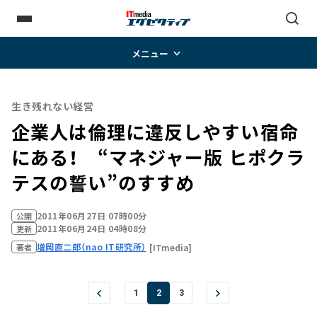
メニュー
生き残れない経営
企業人は倫理に違反しやすい宿命
にある！ “マネジャー版 ヒポクラ
テスの誓い”のすすめ
2011年06月27日 07時00分
公開
2011年06月24日 04時08分
更新
増岡直二郎（nao IT研究所）
[ITmedia]
著者
1
2
3