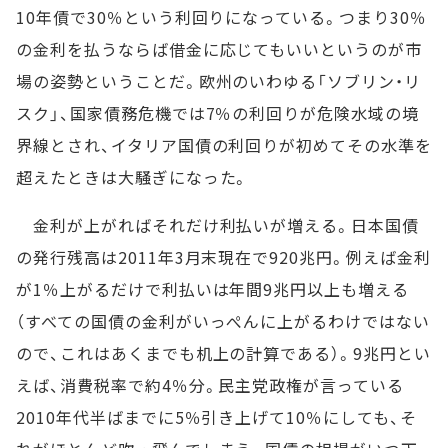
10年債で30％という利回りになっている。つまり30％
の金利を払うならば借金に応じてもいいというのが市
場の姿勢ということだ。欧州のいわゆる「ソブリン・リ
スク」、国家債務危機では7％の利回りが危険水域の境
界線とされ、イタリア国債の利回りが初めてその水準を
超えたときは大騒ぎになった。
金利が上がればそれだけ利払いが増える。日本国債
の発行残高は2011年3月末現在で920兆円。例えば金利
が1％上がるだけで利払いは年間9兆円以上も増える
（すべての国債の金利がいっぺんに上がるわけではない
ので、これはあくまでも机上の計算である）。9兆円とい
えば、消費税率で約4％分。民主党政権が言っている
2010年代半ばまでに5％引き上げて10％にしても、そ