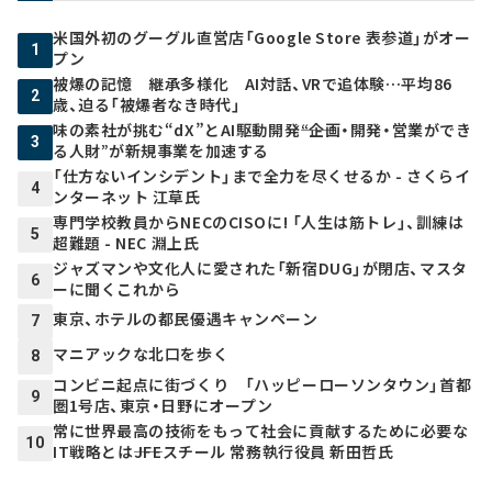
米国外初のグーグル直営店「Google Store 表参道」がオー
1
プン
被爆の記憶 継承多様化 AI対話、VRで追体験…平均86
2
歳、迫る「被爆者なき時代」
味の素社が挑む“dX”とAI駆動開発――“企画・開発・営業ができ
3
る人財”が新規事業を加速する
「仕方ないインシデント」まで全力を尽くせるか - さくらイ
4
ンターネット 江草氏
専門学校教員からNECのCISOに! 「人生は筋トレ」、訓練は
5
超難題 - NEC 淵上氏
ジャズマンや文化人に愛された「新宿DUG」が閉店、マスタ
6
ーに聞くこれから
東京、ホテルの都民優遇キャンペーン
7
マニアックな北口を歩く
8
コンビニ起点に街づくり 「ハッピーローソンタウン」首都
9
圏1号店、東京・日野にオープン
常に世界最高の技術をもって社会に貢献するために必要な
10
IT戦略とは――JFEスチール 常務執行役員 新田哲氏