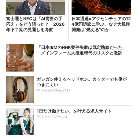
富士通とNECは「AI需要の手
日本通運×アクセンチュアの12
応え」をどう語った？ 2026
4億円訴訟に学ぶ、なぜ大規模
年下半期の見通しを考察
開発は“燃える”のか
「日本IBMのNHK案件失敗は既定路線だった」
メインフレーム大撤退時代のリスクと教訓
ガシガシ使えるヘッドホン。カッターでも傷が
つきにくい
PR(Marshall Group AB)
1日だけ働きたい、を叶える求人サイト
PR(ショットワークス)