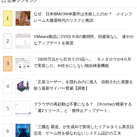
記事ランキング
なぜ、日本IBMのNHK案件は失敗したのか？ メインフ
レーム大撤退時代のリスクと教訓
VMware製品にCVSS 9.8の脆弱性、回避策なし 速やか
なアップデートを推奨
「2800万点から目当ての1品へ」 モノタロウが4カ月
で実装した、AI任せにしない独自検索機能
「正規ユーザー」を隠れみのに侵入 信頼された基盤を
狙う最新サイバー脅威【調査】
ブラウザの再起動は不要になる？ Chromeが模索する
「週2リリース」と「無停止アップデート」
「三國志 覇道」が生成AIで実現したリアルタイム異言語
交流 ゲーム性を損なわないシステム設計の工夫