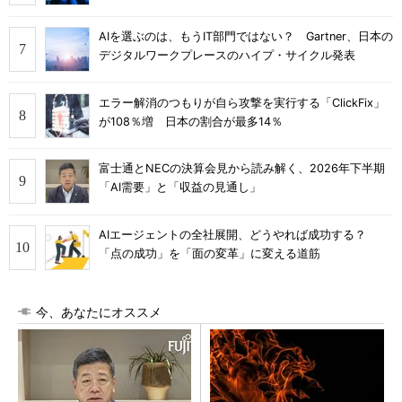
AIを選ぶのは、もうIT部門ではない？ Gartner、日本の
デジタルワークプレースのハイプ・サイクル発表
エラー解消のつもりが自ら攻撃を実行する「ClickFix」
が108％増 日本の割合が最多14％
富士通とNECの決算会見から読み解く、2026年下半期
「AI需要」と「収益の見通し」
AIエージェントの全社展開、どうやれば成功する？
「点の成功」を「面の変革」に変える道筋
今、あなたにオススメ