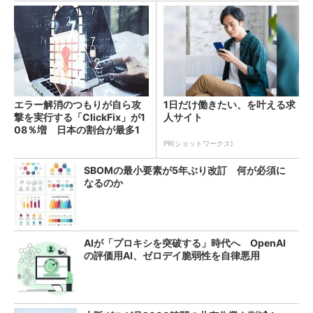
エラー解消のつもりが自ら攻
1日だけ働きたい、を叶える求
撃を実行する「ClickFix」が1
人サイト
08％増 日本の割合が最多1
4％
PR(ショットワークス)
SBOMの最小要素が5年ぶり改訂 何が必須に
なるのか
AIが「プロキシを突破する」時代へ OpenAI
の評価用AI、ゼロデイ脆弱性を自律悪用