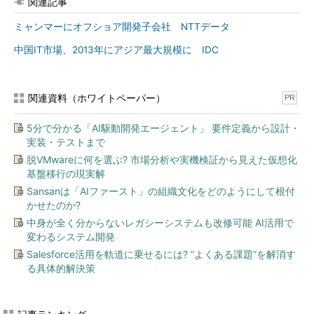
関連記事
ミャンマーにオフショア開発子会社 NTTデータ
中国IT市場、2013年にアジア最大規模に IDC
関連資料（ホワイトペーパー）
PR
5分で分かる「AI駆動開発エージェント」 要件定義から設計・
実装・テストまで
脱VMwareに何を選ぶ? 市場分析や実機検証から見えた仮想化
基盤移行の現実解
Sansanは「AIファースト」の組織文化をどのようにして根付
かせたのか?
中身が全く分からないレガシーシステムも改修可能 AI活用で
変わるシステム開発
Salesforce活用を軌道に乗せるには? “よくある課題”を解消す
る具体的解決策