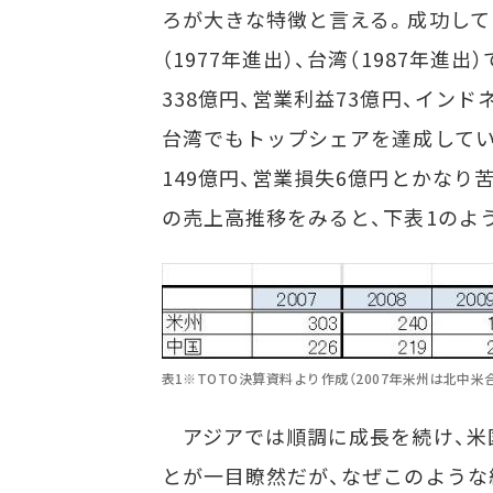
ろが大きな特徴と言える。成功してい
（1977年進出）、台湾（1987年進
338億円、営業利益73億円、インド
台湾でもトップシェアを達成してい
149億円、営業損失6億円とかな
の売上高推移をみると、下表1のよ
表1※TOTO決算資料より作成（2007年米州は北中
アジアでは順調に成長を続け、米
とが一目瞭然だが、なぜこのような