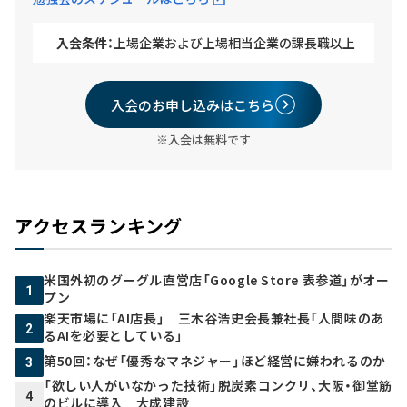
入会条件：
上場企業および上場相当企業の課長職以上
入会のお申し込みはこちら
※入会は無料です
アクセスランキング
米国外初のグーグル直営店「Google Store 表参道」がオー
1
プン
楽天市場に「AI店長」 三木谷浩史会長兼社長「人間味のあ
2
るAIを必要としている」
第50回：なぜ「優秀なマネジャー」ほど経営に嫌われるのか
3
「欲しい人がいなかった技術」脱炭素コンクリ、大阪・御堂筋
4
のビルに導入 大成建設