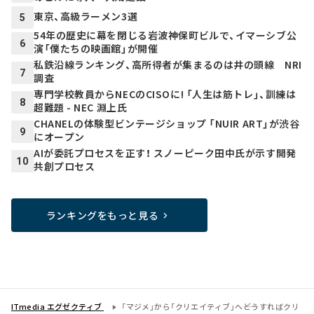
東京、高級ラーメン3選
5
54年の歴史に幕を閉じる岩波神保町ビルで、イマーシブ公
6
演「僕たちの映画館」が開催
私鉄沿線ランキング、高所得者が集まるのは井の頭線 NRI
7
調査
専門学校教員からNECのCISOに! 「人生は筋トレ」、訓練は
8
超難題 - NEC 淵上氏
CHANELの体験型ビンテージショップ 「NUIR ART」が渋谷
9
にオープン
AIが委託プロセスを正す！ スノーピーク田中氏が示す開発
10
共創プロセス
ランキングをもっと見る
ITmedia エグゼクティブ
「マジメ」から「クリエイティブ」へ――どうすればクリ