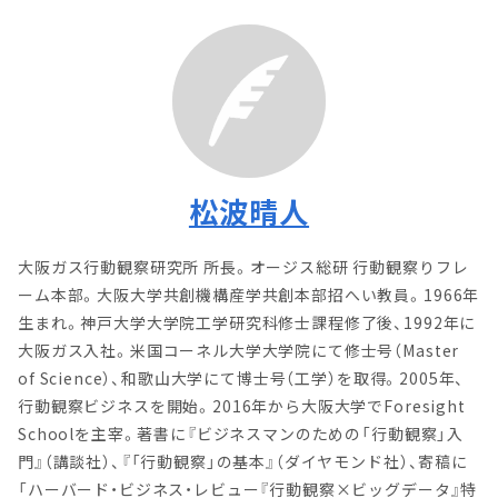
松波晴人
大阪ガス行動観察研究所 所長。オージス総研 行動観察りフレ
ーム本部。大阪大学共創機構産学共創本部招へい教員。1966年
生まれ。神戸大学大学院工学研究科修士課程修了後、1992年に
大阪ガス入社。米国コーネル大学大学院にて修士号（Master
of Science）、和歌山大学にて博士号（工学）を取得。2005年、
行動観察ビジネスを開始。2016年から大阪大学でForesight
Schoolを主宰。著書に『ビジネスマンのための「行動観察」入
門』（講談社）、『「行動観察」の基本』（ダイヤモンド社）、寄稿に
「ハーバード・ビジネス・レビュー『行動観察×ビッグデータ』特