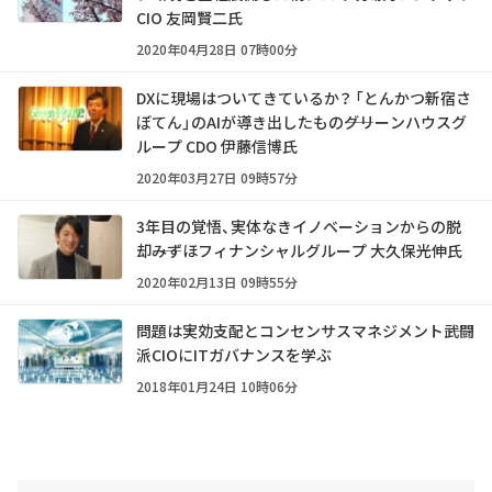
CIO 友岡賢二氏
2020年04月28日 07時00分
DXに現場はついてきているか？ 「とんかつ新宿さ
ぼてん」のAIが導き出したもの――グリーンハウスグ
ループ CDO 伊藤信博氏
2020年03月27日 09時57分
3年目の覚悟、実体なきイノベーションからの脱
却――みずほフィナンシャルグループ 大久保光伸氏
2020年02月13日 09時55分
問題は実効支配とコンセンサスマネジメント――武闘
派CIOにITガバナンスを学ぶ
2018年01月24日 10時06分