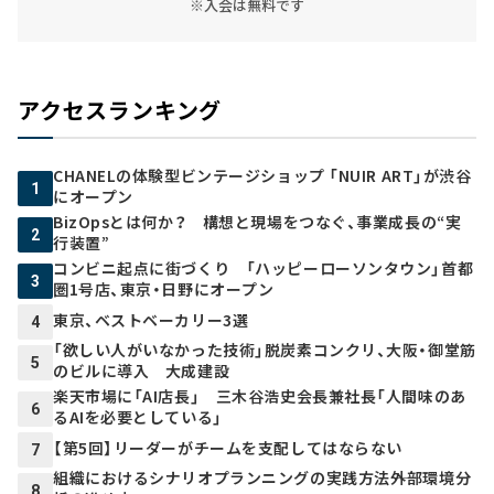
※入会は無料です
アクセスランキング
CHANELの体験型ビンテージショップ 「NUIR ART」が渋谷
1
にオープン
BizOpsとは何か？ 構想と現場をつなぐ、事業成長の“実
2
行装置”
コンビニ起点に街づくり 「ハッピーローソンタウン」首都
3
圏1号店、東京・日野にオープン
東京、ベストベーカリー3選
4
「欲しい人がいなかった技術」脱炭素コンクリ、大阪・御堂筋
5
のビルに導入 大成建設
楽天市場に「AI店長」 三木谷浩史会長兼社長「人間味のあ
6
るAIを必要としている」
【第5回】リーダーがチームを支配してはならない
7
組織におけるシナリオプランニングの実践方法――外部環境分
8