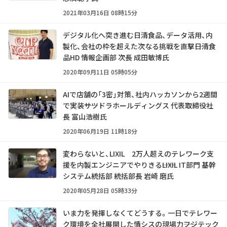
2021年03月16日 08時15分
デジタル化へ突き進む日清食品、データ活用、内
製化、会社の枠を超えた次なる挑戦を直撃――日清食
品HD 情報企画部 次長 成田敏博氏
2020年09月11日 05時05分
AIで店舗の「3密」対策、社内ハッカソンから2週間
で実装――サツドラホールディングス 代表取締役社
長 富山浩樹氏
2020年06月19日 11時18分
変わらないと、LIXIL 2万人超えのテレワーク支
援を内製エンジニアでやりきる――LIXIL IT部門 基幹
システム統括部 統括部長 岩崎 磨氏
2020年05月28日 05時33分
いま力を発揮しなくてどうする。一日でテレワー
ク環境を全社展開した情シスの現場力――フジテック