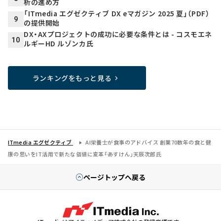
析の進め方
「ITmedia エグゼクティブ DX eマガジン 2025 夏」（PDF）
9
の提供開始
DX・AXプロジェクトの成功に必要な条件とは - コスモエネ
10
ルギーHD ルゾンカ氏
ランキングをもっと見る
ITmedia エグゼクティブ
AI栄養士が食事のアドバイス 創業70数年の食と健
康の思いをIT活用で新たな価値に変革――「あすけん」天辰次郎氏
ページトップへ戻る