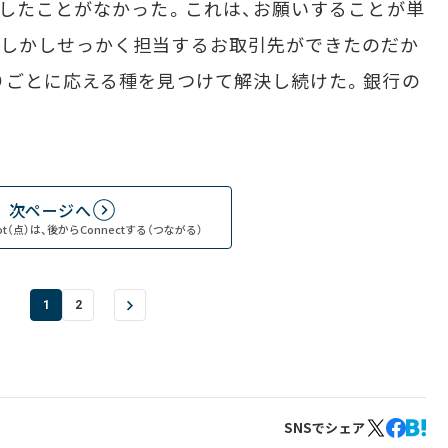
をしたことがなかった。これは、お願いすることが単
。しかしせっかく担当するお取引先ができたのだか
りごとに応える種を見つけて解決し続けた。銀行の
次ページへ
t（点）は、後からConnectする（つながる）
1
2
SNSでシェア