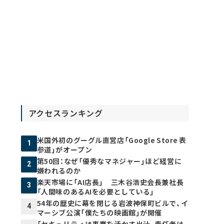
アクセスランキング
米国外初のグーグル直営店「Google Store 表
1
参道」がオープン
第50回：なぜ「優秀なマネジャー」ほど経営に
2
嫌われるのか
楽天市場に「AI店長」 三木谷浩史会長兼社長
3
「人間味のあるAIを必要としている」
54年の歴史に幕を閉じる岩波神保町ビルで、イ
4
マーシブ公演「僕たちの映画館」が開催