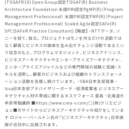
(TOGAFR10) Open Group認定TOGAF(R) Business
Architecture Foundation 米国PMI認定PgMP(R)（Program
Management Professional） 米国PMI認定PMP(R)（Project
Management Professional） Scaled Agile認定SAFe(R)
SPC(SAFeR Practice Consultant) 【略歴】 ・NTTデータ、ソ
ニーを経て、独立。プロジェクトはモノを作るだけの活動では
なく顧客とビジネスの価値を生み出すチェンジ活動であるとい
う信念のもと、プログラムマネジメント、ビジネスアナリシス、
ビジネスアーキテクチャやエンタープライズアーキテクチャ、
エンタープライズアジャイルなどの専門領域の経験と知識・ス
キルを活用し、顧客のビジネスおよび組織のトランスフォーメ
ーション活動を支援し続けています。 ・IIBA日本支部理事 ・
Issa日本支部アドバイザリーボード ・経済産業省 ビジネスアー
キテクチャ人材の育成に関するタスクフォース 委員 ・北海道大
学非常勤講師 ■https://www.crea-v.com/□(株)クリエビジ
ョン■のサイトからビジネスアーキテクチャの紹介をしていま
す ロジャー・バールトン氏の「ビジネスアーキテクチャ」日本語
版が近日中に出版されます。