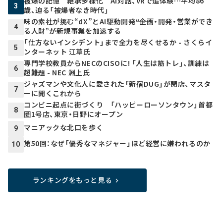
被爆の記憶 継承多様化 AI対話、VRで追体験…平均86
3
歳、迫る「被爆者なき時代」
味の素社が挑む“dX”とAI駆動開発――“企画・開発・営業ができ
4
る人財”が新規事業を加速する
「仕方ないインシデント」まで全力を尽くせるか - さくらイ
5
ンターネット 江草氏
専門学校教員からNECのCISOに! 「人生は筋トレ」、訓練は
6
超難題 - NEC 淵上氏
ジャズマンや文化人に愛された「新宿DUG」が閉店、マスタ
7
ーに聞くこれから
コンビニ起点に街づくり 「ハッピーローソンタウン」首都
8
圏1号店、東京・日野にオープン
マニアックな北口を歩く
9
第50回：なぜ「優秀なマネジャー」ほど経営に嫌われるのか
10
ランキングをもっと見る