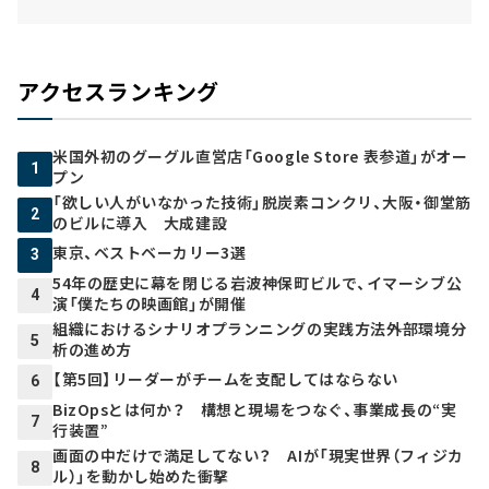
アクセスランキング
米国外初のグーグル直営店「Google Store 表参道」がオー
1
プン
「欲しい人がいなかった技術」脱炭素コンクリ、大阪・御堂筋
2
のビルに導入 大成建設
東京、ベストベーカリー3選
3
54年の歴史に幕を閉じる岩波神保町ビルで、イマーシブ公
4
演「僕たちの映画館」が開催
組織におけるシナリオプランニングの実践方法――外部環境分
5
析の進め方
【第5回】リーダーがチームを支配してはならない
6
BizOpsとは何か？ 構想と現場をつなぐ、事業成長の“実
7
行装置”
画面の中だけで満足してない？ AIが「現実世界（フィジカ
8
ル）」を動かし始めた衝撃