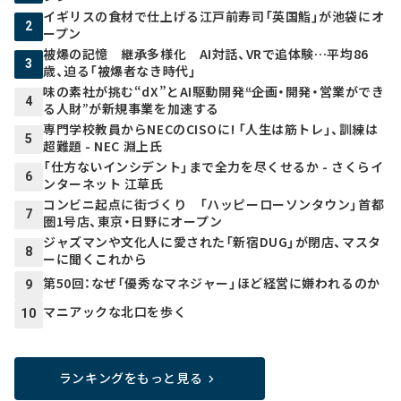
イギリスの食材で仕上げる江戸前寿司「英国鮨」が池袋にオ
2
ープン
被爆の記憶 継承多様化 AI対話、VRで追体験…平均86
3
歳、迫る「被爆者なき時代」
味の素社が挑む“dX”とAI駆動開発――“企画・開発・営業ができ
4
る人財”が新規事業を加速する
専門学校教員からNECのCISOに! 「人生は筋トレ」、訓練は
5
超難題 - NEC 淵上氏
「仕方ないインシデント」まで全力を尽くせるか - さくらイ
6
ンターネット 江草氏
コンビニ起点に街づくり 「ハッピーローソンタウン」首都
7
圏1号店、東京・日野にオープン
ジャズマンや文化人に愛された「新宿DUG」が閉店、マスタ
8
ーに聞くこれから
第50回：なぜ「優秀なマネジャー」ほど経営に嫌われるのか
9
マニアックな北口を歩く
10
ランキングをもっと見る