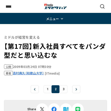
メニュー
ミドルが経営を変える
【第17回】新入社員すべてをパンダ
型だと思い込むな
2009年03月24日 07時30分
公開
吉村典久（和歌山大学）
[ITmedia]
著者
1
2
3
Share