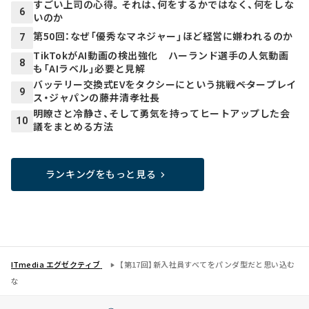
すごい上司の心得。それは、何をするかではなく、何をしな
6
いのか
第50回：なぜ「優秀なマネジャー」ほど経営に嫌われるのか
7
TikTokがAI動画の検出強化 ハーランド選手の人気動画
8
も「AIラベル」必要と見解
バッテリー交換式EVをタクシーにという挑戦――ベタープレイ
9
ス・ジャパンの藤井清孝社長
明瞭さと冷静さ、そして勇気を持ってヒートアップした会
10
議をまとめる方法
ランキングをもっと見る
ITmedia エグゼクティブ
【第17回】新入社員すべてをパンダ型だと思い込む
な