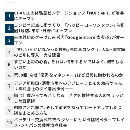
CHANELの体験型ビンテージショップ 「NUIR ART」が渋谷
1
にオープン
コンビニ起点に街づくり 「ハッピーローソンタウン」首都
2
圏1号店、東京・日野にオープン
米国外初のグーグル直営店「Google Store 表参道」がオー
3
プン
「欲しい人がいなかった技術」脱炭素コンクリ、大阪・御堂筋
4
のビルに導入 大成建設
すごい上司の心得。それは、何をするかではなく、何をしな
5
いのか
第50回：なぜ「優秀なマネジャー」ほど経営に嫌われるのか
6
アジア新興国・消費市場へのアプローチとその効果――ヤマモ
7
リ株式会社のタイ進出事例――
脳は何歳からでも若くなる 若さを維持する人のちょっと
8
した習慣術
明瞭さと冷静さ、そして勇気を持ってヒートアップした会
9
議をまとめる方法
バッテリー交換式EVをタクシーにという挑戦――ベタープレイ
10
ス・ジャパンの藤井清孝社長