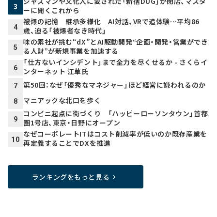
ジャズマンや文化人に愛された「新宿DUG」が閉店、マスタ
3
ーに聞くこれから
被爆の記憶 継承多様化 AI対話、VRで追体験…平均86
4
歳、迫る「被爆者なき時代」
味の素社が挑む“dX”とAI駆動開発――“企画・開発・営業ができ
5
る人財”が新規事業を加速する
「仕方ないインシデント」まで全力を尽くせるか - さくらイ
6
ンターネット 江草氏
第50回：なぜ「優秀なマネジャー」ほど経営に嫌われるのか
7
マニアックな北口を歩く
8
コンビニ起点に街づくり 「ハッピーローソンタウン」首都
9
圏1号店、東京・日野にオープン
なぜコーポレートITはコスト削減率が低いのか――既存産業を
10
再定義することでDXを推進
ランキングをもっと見る