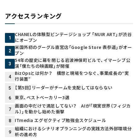
アクセスランキング
CHANELの体験型ビンテージショップ 「NUIR ART」が渋谷
1
にオープン
米国外初のグーグル直営店「Google Store 表参道」がオー
2
プン
54年の歴史に幕を閉じる岩波神保町ビルで、イマーシブ公
3
演「僕たちの映画館」が開催
BizOpsとは何か？ 構想と現場をつなぐ、事業成長の“実
4
行装置”
【第5回】リーダーがチームを支配してはならない
5
東京、ベストベーカリー3選
6
画面の中だけで満足してない？ AIが「現実世界（フィジカ
7
ル）」を動かし始めた衝撃
ITmedia エグゼクティブ勉強会スケジュール
8
組織におけるシナリオプランニングの実践方法――外部環境分
9
析の進め方