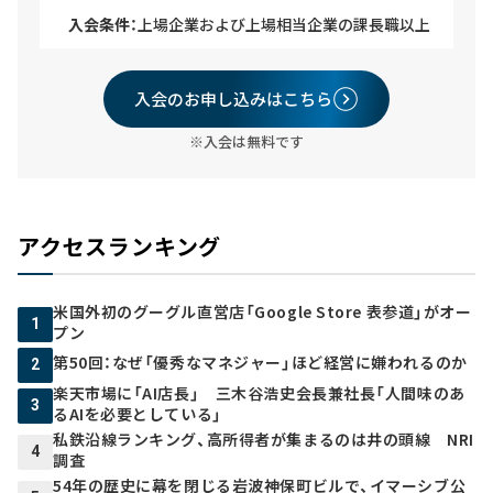
入会条件：
上場企業および上場相当企業の課長職以上
入会のお申し込みはこちら
※入会は無料です
アクセスランキング
米国外初のグーグル直営店「Google Store 表参道」がオー
1
プン
第50回：なぜ「優秀なマネジャー」ほど経営に嫌われるのか
2
楽天市場に「AI店長」 三木谷浩史会長兼社長「人間味のあ
3
るAIを必要としている」
私鉄沿線ランキング、高所得者が集まるのは井の頭線 NRI
4
調査
54年の歴史に幕を閉じる岩波神保町ビルで、イマーシブ公