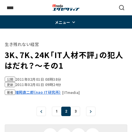
メニュー
生き残れない経営
3K、7K、24K「IT人材不評」の犯人
はだれ？～その1
2011年02月01日 08時38分
公開
2011年02月01日 09時24分
更新
増岡直二郎（nao IT研究所）
[ITmedia]
著者
1
2
3