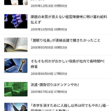
2009年12月18日 09時00分
課題の本質が見えない経営陣――接待に明け暮れ給料
払えず
2008年10月09日 08時45分
「居眠り社長」が連絡会議で聞きたかったこと
2008年05月08日 08時53分
そもそも何かがおかしい――役員が社内で長時間PC
麻雀
2008年06月04日 17時05分
派遣・請負切りはドンドンやれ！
2009年07月16日 07時45分
「赤字を消すために人殺し以外は何でもやれ！」――経
営現場にはびこる勘違い