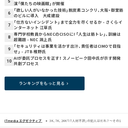
5
演「僕たちの映画館」が開催
「欲しい人がいなかった技術」脱炭素コンクリ、大阪・御堂筋
6
のビルに導入 大成建設
「仕方ないインシデント」まで全力を尽くせるか - さくらイ
7
ンターネット 江草氏
専門学校教員からNECのCISOに! 「人生は筋トレ」、訓練は
8
超難題 - NEC 淵上氏
「セキュリティは事業を活かす出汁、責任者はCIMOで目指
9
せ」 - JTB 椎野氏
AIが委託プロセスを正す！ スノーピーク田中氏が示す開発
10
共創プロセス
ランキングをもっと見る
ITmedia エグゼクティブ
3K、7K、24K「IT人材不評」の犯人はだれ？～その1