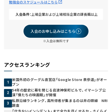
勉強会のスケジュールはこちら
入会条件：
上場企業および上場相当企業の課長職以上
入会のお申し込みはこちら
※入会は無料です
アクセスランキング
米国外初のグーグル直営店「Google Store 表参道」がオー
1
プン
54年の歴史に幕を閉じる岩波神保町ビルで、イマーシブ公
2
演「僕たちの映画館」が開催
私鉄沿線ランキング、高所得者が集まるのは井の頭線 NRI
3
調査
「仕方ないインシデント」まで全力を尽くせるか - さくらイ