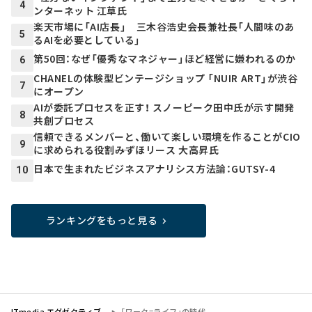
4
ンターネット 江草氏
楽天市場に「AI店長」 三木谷浩史会長兼社長「人間味のあ
5
るAIを必要としている」
第50回：なぜ「優秀なマネジャー」ほど経営に嫌われるのか
6
CHANELの体験型ビンテージショップ 「NUIR ART」が渋谷
7
にオープン
AIが委託プロセスを正す！ スノーピーク田中氏が示す開発
8
共創プロセス
信頼できるメンバーと、働いて楽しい環境を作ることがCIO
9
に求められる役割――みずほリース 大高昇氏
日本で生まれたビジネスアナリシス方法論：GUTSY-4
10
ランキングをもっと見る
ITmedia エグゼクティブ
「ワーク=ライフ」の時代