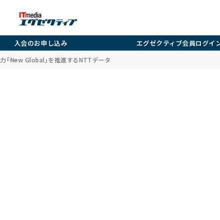
入会のお申し込み
エグゼクティブ会員ログイ
―「New Global」を推進するNTTデータ