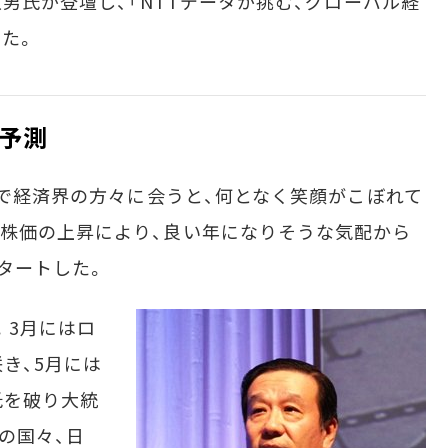
敏男氏が登壇し、「NTTデータが挑む、グローバル経
した。
を予測
どで経済界の方々に会うと、何となく笑顔がこぼれて
株価の上昇により、良い年になりそうな気配から
タートした。
。3月にはロ
き、5月には
氏を破り大統
洋の国々、日