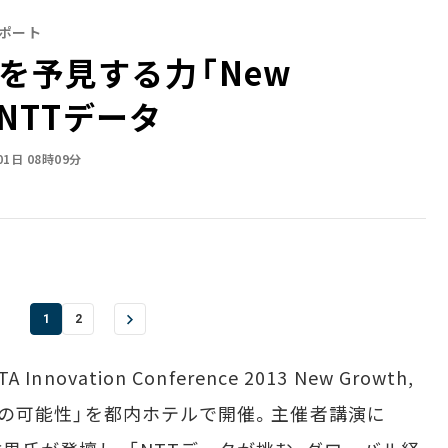
3リポート
予見する力――「New
るNTTデータ
01日 08時09分
1
2
novation Conference 2013 New Growth,
バル戦略の可能性」を都内ホテルで開催。主催者講演に