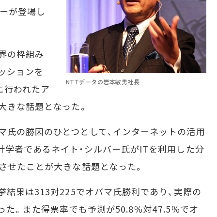
ダーが登場し
界の枠組み
ッションを
NTTデータの岩本敏男社長
月に行われたア
が大きな話題となった。
マ氏の勝因のひとつとして、インターネットの活用
計学者であるネイト・シルバー氏がITを利用した分
中させたことが大きな話題となった。
結果は313対225でオバマ氏勝利であり、実際の
った。また得票率でも予測が50.8％対47.5％でオ