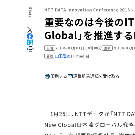
NTT DATA Innovation Conference 201
Share
重要なのは今後のITを
Global」を推進す
2013年03月01日 08時00分
2013年03月
公開
更新
山下竜大
[ITmedia]
著者
印刷する
連載新着通知を受け取る
1月25日、NTTデータが「NTT DATA In
New Global――日本流グロー