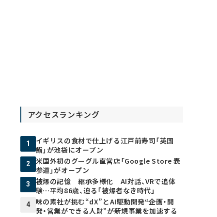
アクセスランキング
イギリスの食材で仕上げる江戸前寿司「英国
1
鮨」が池袋にオープン
米国外初のグーグル直営店「Google Store 表
2
参道」がオープン
被爆の記憶 継承多様化 AI対話、VRで追体
3
験…平均86歳、迫る「被爆者なき時代」
味の素社が挑む“dX”とAI駆動開発――“企画・開
4
発・営業ができる人財”が新規事業を加速する