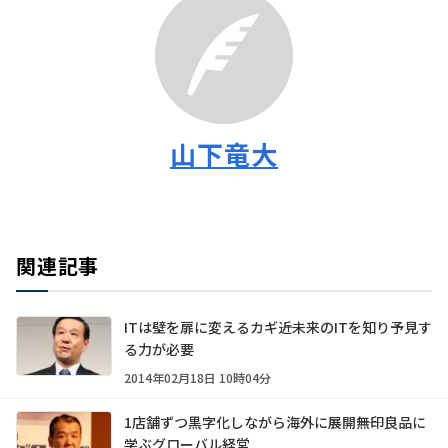
山下竜大
関連記事
ITは壁を扉に変えるカギ――近未来のITを知り予見す
る力が必要
2014年02月18日 10時04分
1店舗ずつ黒字化しながら海外に展開――無印良品に
学ぶグローバル経営