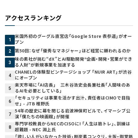
アクセスランキング
米国外初のグーグル直営店「Google Store 表参道」がオー
1
プン
第50回：なぜ「優秀なマネジャー」ほど経営に嫌われるのか
2
味の素社が挑む“dX”とAI駆動開発――“企画・開発・営業ができ
3
る人財”が新規事業を加速する
CHANELの体験型ビンテージショップ 「NUIR ART」が渋谷
4
にオープン
楽天市場に「AI店長」 三木谷浩史会長兼社長「人間味のあ
5
るAIを必要としている」
「セキュリティは事業を活かす出汁、責任者はCIMOで目指
6
せ」 - JTB 椎野氏
54年の歴史に幕を閉じる岩波神保町ビルで、イマーシブ公
7
演「僕たちの映画館」が開催
専門学校教員からNECのCISOに! 「人生は筋トレ」、訓練は
8
超難題 - NEC 淵上氏
「欲しい人がいなかった技術」脱炭素コンクリ、大阪・御堂筋