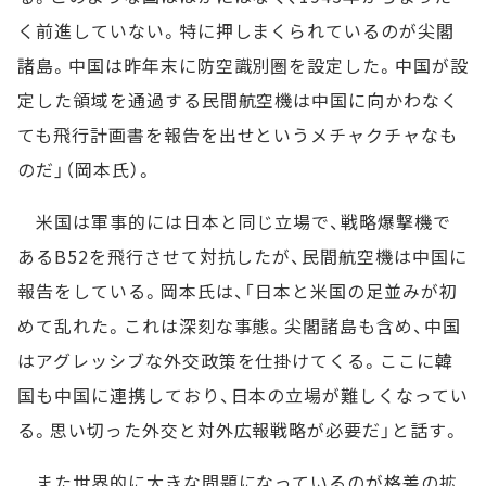
く前進していない。特に押しまくられているのが尖閣
諸島。中国は昨年末に防空識別圏を設定した。中国が設
定した領域を通過する民間航空機は中国に向かわなく
ても飛行計画書を報告を出せというメチャクチャなも
のだ」（岡本氏）。
米国は軍事的には日本と同じ立場で、戦略爆撃機で
あるB52を飛行させて対抗したが、民間航空機は中国に
報告をしている。岡本氏は、「日本と米国の足並みが初
めて乱れた。これは深刻な事態。尖閣諸島も含め、中国
はアグレッシブな外交政策を仕掛けてくる。ここに韓
国も中国に連携しており、日本の立場が難しくなってい
る。思い切った外交と対外広報戦略が必要だ」と話す。
また世界的に大きな問題になっているのが格差の拡