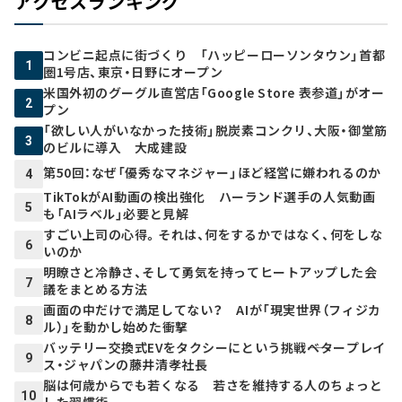
アクセスランキング
コンビニ起点に街づくり 「ハッピーローソンタウン」首都
1
圏1号店、東京・日野にオープン
米国外初のグーグル直営店「Google Store 表参道」がオー
2
プン
「欲しい人がいなかった技術」脱炭素コンクリ、大阪・御堂筋
3
のビルに導入 大成建設
第50回：なぜ「優秀なマネジャー」ほど経営に嫌われるのか
4
TikTokがAI動画の検出強化 ハーランド選手の人気動画
5
も「AIラベル」必要と見解
すごい上司の心得。それは、何をするかではなく、何をしな
6
いのか
明瞭さと冷静さ、そして勇気を持ってヒートアップした会
7
議をまとめる方法
画面の中だけで満足してない？ AIが「現実世界（フィジカ
8
ル）」を動かし始めた衝撃
バッテリー交換式EVをタクシーにという挑戦――ベタープレイ
9
ス・ジャパンの藤井清孝社長
脳は何歳からでも若くなる 若さを維持する人のちょっと
10