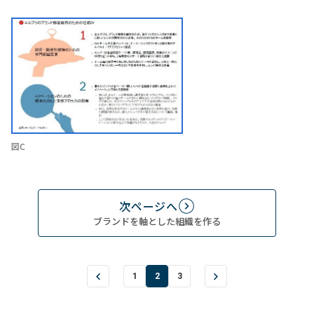
図C
次ページへ
ブランドを軸とした組織を作る
1
2
3