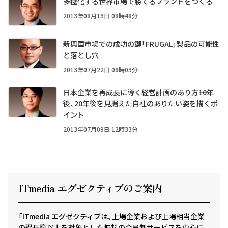
多極化する世界市場で勝てるブランドをつくる
2013年08月13日 08時48分
新興国市場での成功の鍵――「FRUGAL」製品の可能性
と落とし穴
2013年07月22日 08時03分
日本企業を再成長に導く経営計画のあり方――10年
後、20年後を見据えた自社のありたい姿を描くポ
イント
2013年07月09日 12時33分
ITmedia エグゼクテ
ィ
ブのご案内
「ITmedia エグゼクティブは、上場企業および上場相当企業
の課長職以上を対象とした無料の会員制サービスを中心に、