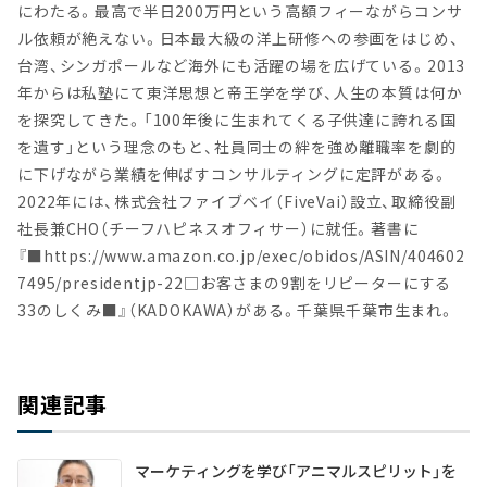
にわたる。最高で半日200万円という高額フィーながらコンサ
ル依頼が絶えない。日本最大級の洋上研修への参画をはじめ、
台湾、シンガポールなど海外にも活躍の場を広げている。2013
年からは私塾にて東洋思想と帝王学を学び、人生の本質は何か
を探究してきた。「100年後に生まれてくる子供達に誇れる国
を遺す」という理念のもと、社員同士の絆を強め離職率を劇的
に下げながら業績を伸ばすコンサルティングに定評がある。
2022年には、株式会社ファイブベイ（FiveVai）設立、取締役副
社長兼CHO（チーフハピネスオフィサー）に就任。著書に
『■https://www.amazon.co.jp/exec/obidos/ASIN/404602
7495/presidentjp-22□お客さまの9割をリピーターにする
33のしくみ■』（KADOKAWA）がある。千葉県千葉市生まれ。
関連記事
マーケティングを学び「アニマルスピリット」を