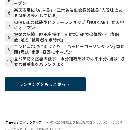
5
ープン
楽天市場に「AI店長」 三木谷浩史会長兼社長「人間味のあ
6
るAIを必要としている」
CHANELの体験型ビンテージショップ 「NUIR ART」が渋谷
7
にオープン
被爆の記憶 継承多様化 AI対話、VRで追体験…平均86
8
歳、迫る「被爆者なき時代」
コンビニ起点に街づくり 「ハッピーローソンタウン」首都
9
圏1号店、東京・日野にオープン
夏バテ防ぐ猛暑の食事 水分補給だけでは不十分、鍵は「必
10
要な栄養素をバランスよく」
ランキングをもっと見る
ITmedia エグゼクティブ
のべ200社以上を見た経営コンサルタントが発見
した“デキるリーダー”の共通点とは？