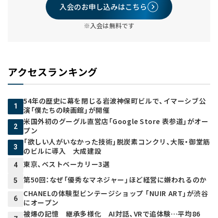
入会のお申し込みはこちら
※入会は無料です
アクセスランキング
54年の歴史に幕を閉じる岩波神保町ビルで、イマーシブ公
1
演「僕たちの映画館」が開催
米国外初のグーグル直営店「Google Store 表参道」がオー
2
プン
「欲しい人がいなかった技術」脱炭素コンクリ、大阪・御堂筋
3
のビルに導入 大成建設
東京、ベストベーカリー3選
4
第50回：なぜ「優秀なマネジャー」ほど経営に嫌われるのか
5
CHANELの体験型ビンテージショップ 「NUIR ART」が渋谷
6
にオープン
被爆の記憶 継承多様化 AI対話、VRで追体験…平均86