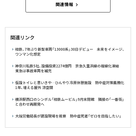
関連情報
関連リンク
相鉄、7年ぶり新型車両「13000系」30日デビュー 未来をイメージ、
ワンマン化想定
神奈川私鉄5社、設備投資2274億円 京急久里浜線の複線化凍結
東急は事故車両を補充
仮設トイレと思いきや…ひんやり冷房休憩施設 熱中症対策義務化
1年、増える屋外 涼空間
横浜駅西口のシンボル「相鉄ムービル」9月末閉館 隣接の「一番街」
と合わせ再開発へ
大阪労働局長が建設現場を視察 熱中症死者「ゼロを目指したい」