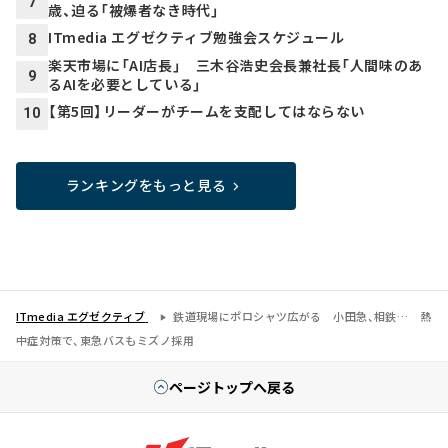
7
歳、迫る「被爆者なき時代」
ITmedia エグゼクティブ勉強会スケジュール
8
楽天市場に「AI店長」 三木谷浩史会長兼社長「人間味のあ
9
るAIを必要としている」
【第5回】リーダーがチームを支配してはならない
10
ランキングをもっと見る
ITmedia エグゼクティブ
鉄道現場にポロシャツ広がる 小田急、相鉄… 熱
中症対策で、東急バスもミズノ採用
ページトップへ戻る