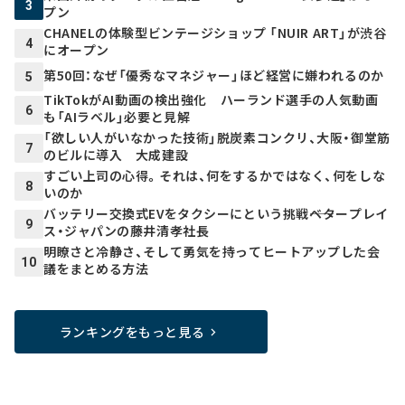
3
プン
CHANELの体験型ビンテージショップ 「NUIR ART」が渋谷
4
にオープン
第50回：なぜ「優秀なマネジャー」ほど経営に嫌われるのか
5
TikTokがAI動画の検出強化 ハーランド選手の人気動画
6
も「AIラベル」必要と見解
「欲しい人がいなかった技術」脱炭素コンクリ、大阪・御堂筋
7
のビルに導入 大成建設
すごい上司の心得。それは、何をするかではなく、何をしな
8
いのか
バッテリー交換式EVをタクシーにという挑戦――ベタープレイ
9
ス・ジャパンの藤井清孝社長
明瞭さと冷静さ、そして勇気を持ってヒートアップした会
10
議をまとめる方法
ランキングをもっと見る