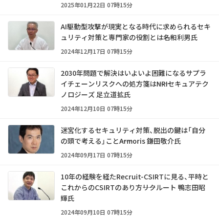
2025年01月22日 07時15分
AI駆動型攻撃が現実となる時代に求められるセキ
ュリティ対策と専門家の役割とは――名和利男氏
2024年12月17日 07時15分
2030年問題で解決はいよいよ困難になるサプラ
イチェーンリスクへの処方箋は――NRIセキュアテク
ノロジーズ 足立道拡氏
2024年12月10日 07時15分
迷宮化するセキュリティ対策、脱出の鍵は「自分
の頭で考える」こと――Armoris 鎌田敬介氏
2024年09月17日 07時15分
10年の経験を経たRecruit-CSIRTに見る、平時と
これからのCSIRTのあり方――リクルート 鴨志田昭
輝氏
2024年09月10日 07時15分