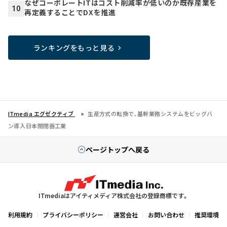
なぜコーポレートITはコスト削減率が低いのか――既存産業を
10
再定義することでDXを推進
ランキングをもっと見る
ITmedia エグゼクティブ
生産方式の転換で、基幹業務システムをビッグバ
ン導入――日本開閉器工業
ページトップへ戻る
ITmediaはアイティメディア株式会社の登録商標です。
利用規約
プライバシーポリシー
運営会社
お問い合わせ
推奨環境