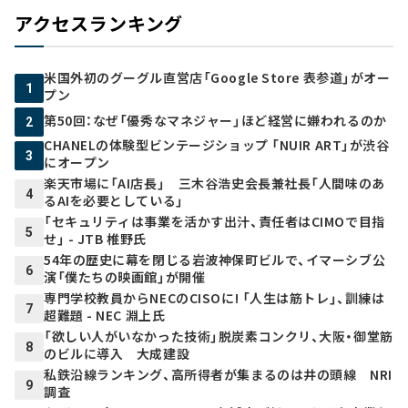
アクセスランキング
米国外初のグーグル直営店「Google Store 表参道」がオー
1
プン
第50回：なぜ「優秀なマネジャー」ほど経営に嫌われるのか
2
CHANELの体験型ビンテージショップ 「NUIR ART」が渋谷
3
にオープン
楽天市場に「AI店長」 三木谷浩史会長兼社長「人間味のあ
4
るAIを必要としている」
「セキュリティは事業を活かす出汁、責任者はCIMOで目指
5
せ」 - JTB 椎野氏
54年の歴史に幕を閉じる岩波神保町ビルで、イマーシブ公
6
演「僕たちの映画館」が開催
専門学校教員からNECのCISOに! 「人生は筋トレ」、訓練は
7
超難題 - NEC 淵上氏
「欲しい人がいなかった技術」脱炭素コンクリ、大阪・御堂筋
8
のビルに導入 大成建設
私鉄沿線ランキング、高所得者が集まるのは井の頭線 NRI
9
調査