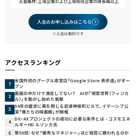
入会条件：
上場企業および上場相当企業の課長職以上
入会のお申し込みはこちら
※入会は無料です
アクセスランキング
米国外初のグーグル直営店「Google Store 表参道」がオー
1
プン
画面の中だけで満足してない？ AIが「現実世界（フィジカ
2
ル）」を動かし始めた衝撃
54年の歴史に幕を閉じる岩波神保町ビルで、イマーシブ公
3
演「僕たちの映画館」が開催
DX・AXプロジェクトの成功に必要な条件とは - コスモエネ
4
ルギーHD ルゾンカ氏
第50回：なぜ「優秀なマネジャー」ほど経営に嫌われるのか
5