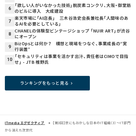
「欲しい人がいなかった技術」脱炭素コンクリ、大阪・御堂筋
6
のビルに導入 大成建設
楽天市場に「AI店長」 三木谷浩史会長兼社長「人間味のあ
7
るAIを必要としている」
CHANELの体験型ビンテージショップ 「NUIR ART」が渋谷
8
にオープン
BizOpsとは何か？ 構想と現場をつなぐ、事業成長の“実
9
行装置”
「セキュリティは事業を活かす出汁、責任者はCIMOで目指
10
せ」 - JTB 椎野氏
ランキングをもっと見る
ITmedia エグゼクティブ
【第3回】世にもおかしな日本のIT組織（3）～IT部門
から消えた次世代