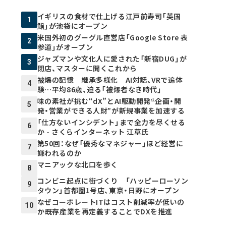
イギリスの食材で仕上げる江戸前寿司「英国
1
鮨」が池袋にオープン
米国外初のグーグル直営店「Google Store 表
2
参道」がオープン
ジャズマンや文化人に愛された「新宿DUG」が
3
閉店、マスターに聞くこれから
被爆の記憶 継承多様化 AI対話、VRで追体
4
験…平均86歳、迫る「被爆者なき時代」
味の素社が挑む“dX”とAI駆動開発――“企画・開
5
発・営業ができる人財”が新規事業を加速する
「仕方ないインシデント」まで全力を尽くせる
6
か - さくらインターネット 江草氏
第50回：なぜ「優秀なマネジャー」ほど経営に
7
嫌われるのか
マニアックな北口を歩く
8
コンビニ起点に街づくり 「ハッピーローソン
9
タウン」首都圏1号店、東京・日野にオープン
なぜコーポレートITはコスト削減率が低いの
10
か――既存産業を再定義することでDXを推進