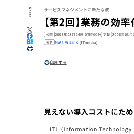
サービスマネジメントに新たな波
Share
【第2回】業務の効
2008年03月24日 07時00分
2008年03月
公開
更新
Matt Villano
[ITmedia]
著者
印刷する
見えない導入コストにため
ITIL（Information Technolo