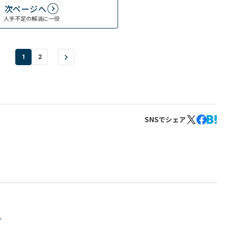
次ページへ
人手不足の解消に一役
1
2
SNSでシェア
o