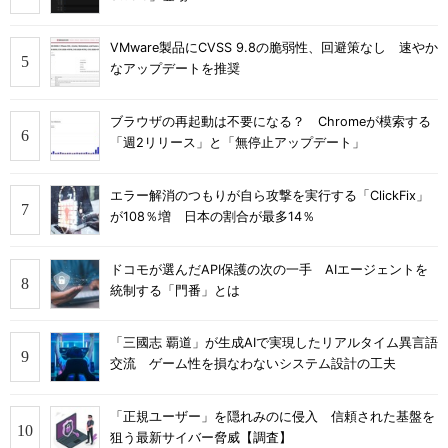
VMware製品にCVSS 9.8の脆弱性、回避策なし 速やか
なアップデートを推奨
ブラウザの再起動は不要になる？ Chromeが模索する
「週2リリース」と「無停止アップデート」
エラー解消のつもりが自ら攻撃を実行する「ClickFix」
が108％増 日本の割合が最多14％
ドコモが選んだAPI保護の次の一手 AIエージェントを
統制する「門番」とは
「三國志 覇道」が生成AIで実現したリアルタイム異言語
交流 ゲーム性を損なわないシステム設計の工夫
「正規ユーザー」を隠れみのに侵入 信頼された基盤を
狙う最新サイバー脅威【調査】