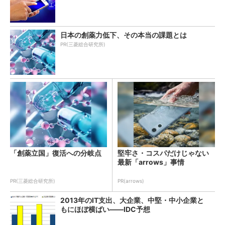
日本の創薬力低下、その本当の課題とは
PR(三菱総合研究所)
「創薬立国」復活への分岐点
堅牢さ・コスパだけじゃない
最新「arrows」事情
PR(三菱総合研究所)
PR(arrows)
2013年のIT支出、大企業、中堅・中小企業と
もにほぼ横ばい――IDC予想