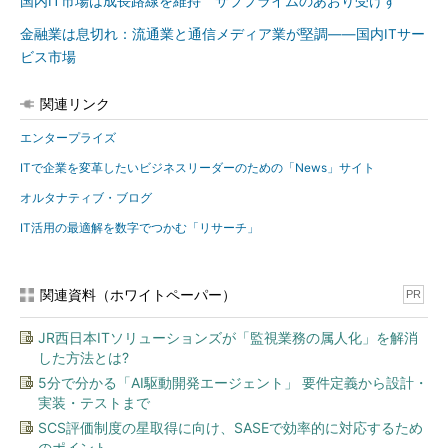
国内IT市場は成長路線を維持 サブプライムのあおり受けず
金融業は息切れ：流通業と通信メディア業が堅調――国内ITサー
ビス市場
関連リンク
エンタープライズ
ITで企業を変革したいビジネスリーダーのための「News」サイト
オルタナティブ・ブログ
IT活用の最適解を数字でつかむ「リサーチ」
関連資料（ホワイトペーパー）
PR
JR西日本ITソリューションズが「監視業務の属人化」を解消
した方法とは?
5分で分かる「AI駆動開発エージェント」 要件定義から設計・
実装・テストまで
SCS評価制度の星取得に向け、SASEで効率的に対応するため
のポイント