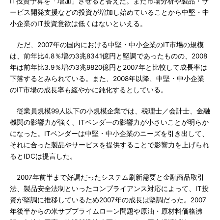
IT投資予算を「増加」させると答えた。また市場分析や製品・サ
ービス開発支援などの投資が増加し始めていることから中堅・中
小企業のIT投資意欲は低くはないといえる。
ただ、2007年の国内における中堅・中小企業のIT市場の規模
は、前年比4.8％増の3兆8341億円と堅調であったものの、2008
年は前年比3.9％増の3兆9820億円と2007年と比較して成長率は
下落するとみられている。また、2008年以降、中堅・中小企業
のIT市場の成長率も緩やかに鈍化するとしている。
従業員規模99人以下の小規模企業では、税理士／会計士、金融
機関の影響力が強く、ITベンダーの影響力が小さいことが明らか
になった。ITベンダーは中堅・中小企業のニーズを引き出して、
それに合った製品やサービスを提供することで影響力を上げられ
るとIDCは提言した。
2007年前半まで好調だったシステム刷新需要と金融商品取引
法、製品安全法制といったコンプライアンス対応によって、IT投
資が堅調に推移しているため2007年の成長は堅調だった。2007
年後半からの米サブプライムローン問題や原油・原材料価格沸