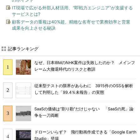
IT現場で広がる外部人材活用、“即戦力エンジニア”が支援する
サービスとは?
顧客データの重複は40%超、精緻な名寄せで業務効率と営業
成果を向上させる秘訣
記事ランキング
なぜ、日本IBMのNHK案件は失敗したのか？ メインフ
レーム大撤退時代のリスクと教訓
従来型テストの限界があらわに 3915件のOSSを解析
して判明した「99.4％未報告」の実態
SaaSの価値は“割り勘”だけじゃない 「SaaSの死」論
争を一刀両断
ドローンいらず？ 飛行動画作成できる「Google Earth
Studio」登場