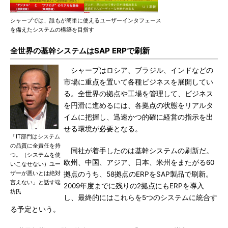
シャープでは、誰もが簡単に使えるユーザーインタフェース
を備えたシステムの構築を目指す
全世界の基幹システムはSAP ERPで刷新
シャープはロシア、ブラジル、インドなどの
市場に重点を置いて各種ビジネスを展開してい
る。全世界の拠点や工場を管理して、ビジネス
を円滑に進めるには、各拠点の状態をリアルタ
イムに把握し、迅速かつ的確に経営の指示を出
せる環境が必要となる。
「IT部門はシステム
の品質に全責任を持
同社が着手したのは基幹システムの刷新だ。
つ。（システムを使
欧州、中国、アジア、日本、米州をまたがる60
いこなせない）ユー
ザーが悪いとは絶対
拠点のうち、58拠点のERPをSAP製品で刷新。
言えない」と話す端
2009年度までに残りの2拠点にもERPを導入
坊氏
し、最終的にはこれらを5つのシステムに統合す
る予定という。