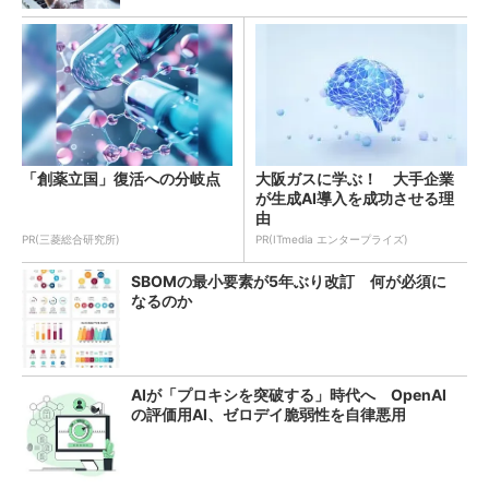
「創薬立国」復活への分岐点
大阪ガスに学ぶ！ 大手企業
が生成AI導入を成功させる理
由
PR(三菱総合研究所)
PR(ITmedia エンタープライズ)
SBOMの最小要素が5年ぶり改訂 何が必須に
なるのか
AIが「プロキシを突破する」時代へ OpenAI
の評価用AI、ゼロデイ脆弱性を自律悪用