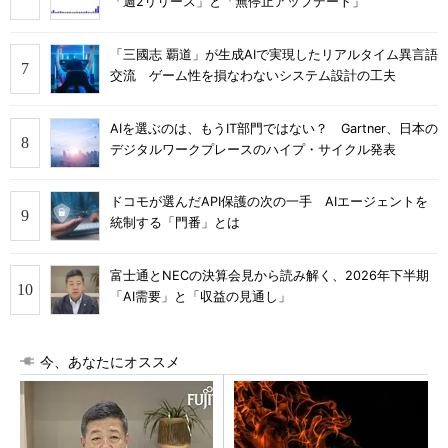
「週2リリース」と「無停止アップデート」
「三國志 覇道」が生成AIで実現したリアルタイム異言語
交流 ゲーム性を損なわないシステム設計の工夫
AIを選ぶのは、もうIT部門ではない？ Gartner、日本の
デジタルワークプレースのハイプ・サイクル発表
ドコモが選んだAPI保護の次の一手 AIエージェントを
統制する「門番」とは
富士通とNECの決算会見から読み解く、2026年下半期
「AI需要」と「収益の見通し」
今、あなたにオススメ