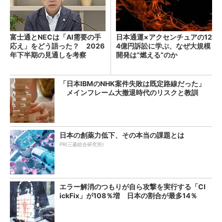
富士通とNECは「AI需要の手
日本通運×アクセンチュアの12
応え」をどう語った？ 2026
4億円訴訟に学ぶ、なぜ大規模
年下半期の見通しを考察
開発は“燃える”のか
「日本IBMのNHK案件失敗は既定路線だった」
メインフレーム大撤退時代のリスクと教訓
日本の創薬力低下、その本当の課題とは
PR(三菱総合研究所)
エラー解消のつもりが自ら攻撃を実行する「Cl
ickFix」が108％増 日本の割合が最多14％