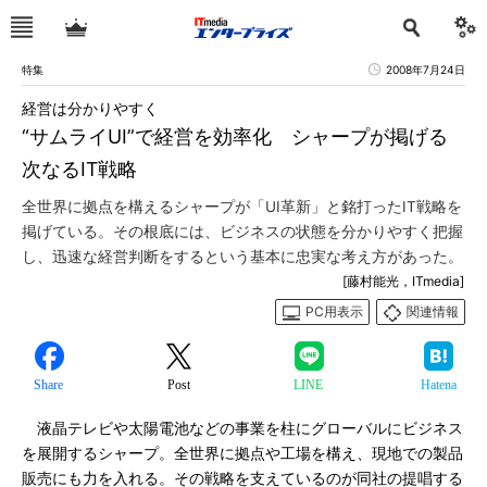
特集
2008年7月24日
経営は分かりやすく
“サムライUI”で経営を効率化 シャープが掲げる
次なるIT戦略
全世界に拠点を構えるシャープが「UI革新」と銘打ったIT戦略を
掲げている。その根底には、ビジネスの状態を分かりやすく把握
し、迅速な経営判断をするという基本に忠実な考え方があった。
[藤村能光，ITmedia]
PC用表示
関連情報
Share
Post
LINE
Hatena
液晶テレビや太陽電池などの事業を柱にグローバルにビジネス
を展開するシャープ。全世界に拠点や工場を構え、現地での製品
販売にも力を入れる。その戦略を支えているのが同社の提唱する