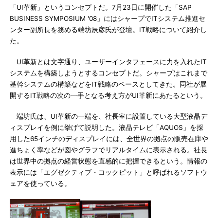
「UI革新」というコンセプトだ。7月23日に開催した「SAP
BUSINESS SYMPOSIUM '08」にはシャープでITシステム推進セ
ンター副所長を務める端坊辰彦氏が登壇。IT戦略について紹介し
た。
UI革新とは文字通り、ユーザーインタフェースに力を入れたIT
システムを構築しようとするコンセプトだ。シャープはこれまで
基幹システムの構築などをIT戦略のベースとしてきた。同社が展
開するIT戦略の次の一手となる考え方がUI革新にあたるという。
端坊氏は、UI革新の一端を、社長室に設置している大型液晶デ
ィスプレイを例に挙げて説明した。液晶テレビ「AQUOS」を採
用した65インチのディスプレイには、全世界の拠点の販売在庫や
進ちょく率などが図やグラフでリアルタイムに表示される。社長
は世界中の拠点の経営状態を直感的に把握できるという。情報の
表示には「エグゼクティブ・コックピット」と呼ばれるソフトウ
ェアを使っている。