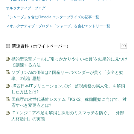
オルタナティブ・ブログ
「シャープ」を含むITmedia エンタープライズの記事一覧
＜オルタナティブ・ブログ＞「シャープ」を含むエントリー一覧
関連資料（ホワイトペーパー）
PR
標的型攻撃メールに“引っかかりやすい社員”を効果的に見つけ
て訓練する方法
ソブリンAIの価値は? 国産サーバベンダーが貫く「安全と効
率」の設計思想
JR西日本ITソリューションズが「監視業務の属人化」を解消
した方法とは?
国税庁の次世代基幹システム「KSK2」稼働開始に向けて、対
応すべき変更点とは?
ITエンジニア不足を解消し採用のミスマッチを防ぐ、「外部
人材活用」の実態