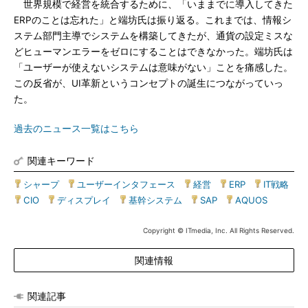
世界規模で経営を統合するために、「いままでに導入してきた
ERPのことは忘れた」と端坊氏は振り返る。これまでは、情報シ
ステム部門主導でシステムを構築してきたが、通貨の設定ミスな
どヒューマンエラーをゼロにすることはできなかった。端坊氏は
「ユーザーが使えないシステムは意味がない」ことを痛感した。
この反省が、UI革新というコンセプトの誕生につながっていっ
た。
過去のニュース一覧はこちら
関連キーワード
シャープ
|
ユーザーインタフェース
|
経営
|
ERP
|
IT戦略
|
CIO
|
ディスプレイ
|
基幹システム
|
SAP
|
AQUOS
Copyright © ITmedia, Inc. All Rights Reserved.
関連情報
関連記事