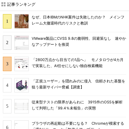
記事ランキング
なぜ、日本IBMのNHK案件は失敗したのか？ メインフ
レーム大撤退時代のリスクと教訓
VMware製品にCVSS 9.8の脆弱性、回避策なし 速やか
なアップデートを推奨
「2800万点から目当ての1品へ」 モノタロウが4カ月
で実装した、AI任せにしない独自検索機能
「正規ユーザー」を隠れみのに侵入 信頼された基盤を
狙う最新サイバー脅威【調査】
従来型テストの限界があらわに 3915件のOSSを解析
して判明した「99.4％未報告」の実態
ブラウザの再起動は不要になる？ Chromeが模索する