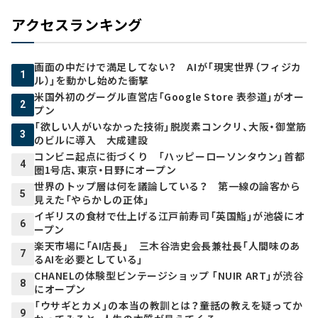
アクセスランキング
画面の中だけで満足してない？ AIが「現実世界（フィジカ
1
ル）」を動かし始めた衝撃
米国外初のグーグル直営店「Google Store 表参道」がオー
2
プン
「欲しい人がいなかった技術」脱炭素コンクリ、大阪・御堂筋
3
のビルに導入 大成建設
コンビニ起点に街づくり 「ハッピーローソンタウン」首都
4
圏1号店、東京・日野にオープン
世界のトップ層は何を議論している？ 第一線の論客から
5
見えた「やらかしの正体」
イギリスの食材で仕上げる江戸前寿司「英国鮨」が池袋にオ
6
ープン
楽天市場に「AI店長」 三木谷浩史会長兼社長「人間味のあ
7
るAIを必要としている」
CHANELの体験型ビンテージショップ 「NUIR ART」が渋谷
8
にオープン
「ウサギとカメ」の本当の教訓とは？――童話の教えを疑ってか
9