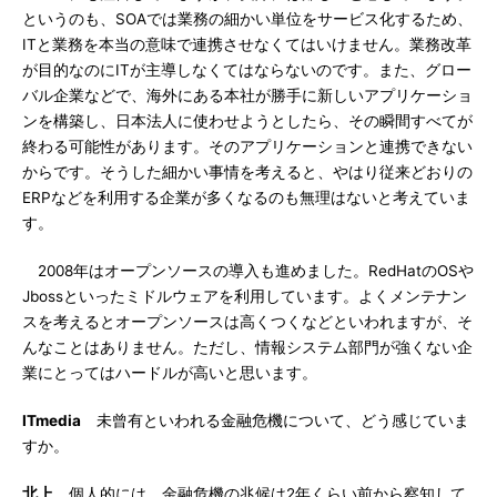
というのも、SOAでは業務の細かい単位をサービス化するため、
ITと業務を本当の意味で連携させなくてはいけません。業務改革
が目的なのにITが主導しなくてはならないのです。また、グロー
バル企業などで、海外にある本社が勝手に新しいアプリケーショ
ンを構築し、日本法人に使わせようとしたら、その瞬間すべてが
終わる可能性があります。そのアプリケーションと連携できない
からです。そうした細かい事情を考えると、やはり従来どおりの
ERPなどを利用する企業が多くなるのも無理はないと考えていま
す。
2008年はオープンソースの導入も進めました。RedHatのOSや
Jbossといったミドルウェアを利用しています。よくメンテナン
スを考えるとオープンソースは高くつくなどといわれますが、そ
んなことはありません。ただし、情報システム部門が強くない企
業にとってはハードルが高いと思います。
ITmedia
未曾有といわれる金融危機について、どう感じていま
すか。
北上
個人的には、金融危機の兆候は2年くらい前から察知して