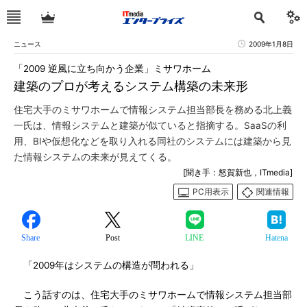
ニュース
2009年1月8日
「2009 逆風に立ち向かう企業」ミサワホーム
建築のプロが考えるシステム構築の未来形
住宅大手のミサワホームで情報システム担当部長を務める北上義
一氏は、情報システムと建築が似ていると指摘する。SaaSの利
用、BIや仮想化などを取り入れる同社のシステムには建築から見
た情報システムの未来が見えてくる。
[聞き手：怒賀新也，ITmedia]
PC用表示
関連情報
Share
Post
LINE
Hatena
「2009年はシステムの構造が問われる」
こう話すのは、住宅大手のミサワホームで情報システム担当部