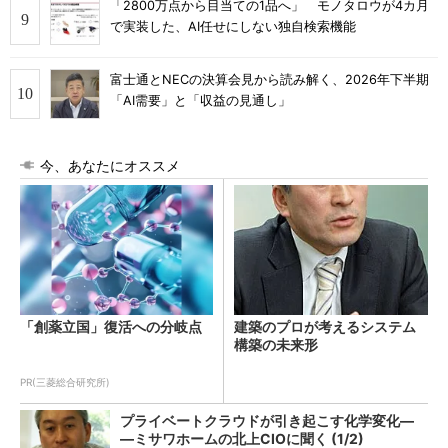
「2800万点から目当ての1品へ」 モノタロウが4カ月
で実装した、AI任せにしない独自検索機能
富士通とNECの決算会見から読み解く、2026年下半期
「AI需要」と「収益の見通し」
今、あなたにオススメ
「創薬立国」復活への分岐点
建築のプロが考えるシステム
構築の未来形
PR(三菱総合研究所)
プライベートクラウドが引き起こす化学変化―
―ミサワホームの北上CIOに聞く (1/2)