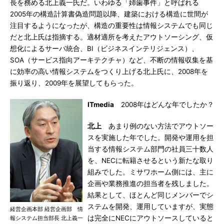
長を務める北上義一氏だ。いわゆる「姉歯事件」と呼ばれる
2005年の構造計算書偽造問題以降、建築における構造に世間が
注目するようになったが、構造の重要性は情報システムでも同じ
だと北上氏は指摘する。適材適所を考えたアウトソーシング、仮
想化によるサーバ統合、BI（ビジネスインテリジェンス）、
SOA（サービス指向アーキテクチャ）など、不断の情報収集を基
に効率の高い情報システムをつくり上げる北上氏に、2008年を
振り返り、2009年を展望してもらった。
ITmedia
2008年はどんな年でしたか？
北上
あまり例のない方法でアウトソー
スを実施した年でした。開発や運用を担
当する情報システム部門の社員三十数人
を、NECに転籍させるという新たな取り
組みでした。ミサワホーム側には、主に
企画や業務推進の担当者を残しました。
結果として、ほとんど同じメンバーでシ
ステムを開発、運用していますが、実態
経営企画本部 経営企画部 情
は完全にNECにアウトソースしていると
報システム担当部長 北上義一