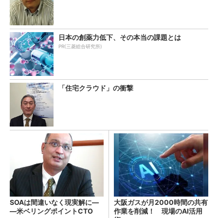
日本の創薬力低下、その本当の課題とは
PR(三菱総合研究所)
「住宅クラウド」の衝撃
SOAは間違いなく現実解に―
大阪ガスが月2000時間の共有
―米ベリングポイントCTO
作業を削減！ 現場のAI活用