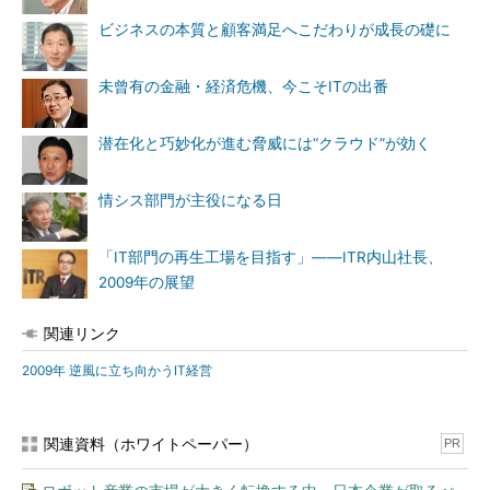
ビジネスの本質と顧客満足へこだわりが成長の礎に
未曾有の金融・経済危機、今こそITの出番
潜在化と巧妙化が進む脅威には“クラウド”が効く
情シス部門が主役になる日
「IT部門の再生工場を目指す」――ITR内山社長、
2009年の展望
関連リンク
2009年 逆風に立ち向かうIT経営
関連資料（ホワイトペーパー）
PR