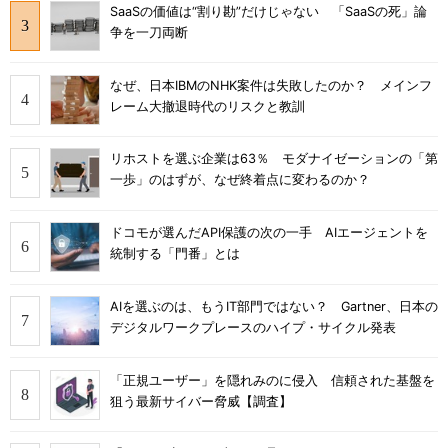
SaaSの価値は“割り勘”だけじゃない 「SaaSの死」論
争を一刀両断
なぜ、日本IBMのNHK案件は失敗したのか？ メインフ
レーム大撤退時代のリスクと教訓
リホストを選ぶ企業は63％ モダナイゼーションの「第
一歩」のはずが、なぜ終着点に変わるのか？
ドコモが選んだAPI保護の次の一手 AIエージェントを
統制する「門番」とは
AIを選ぶのは、もうIT部門ではない？ Gartner、日本の
デジタルワークプレースのハイプ・サイクル発表
「正規ユーザー」を隠れみのに侵入 信頼された基盤を
狙う最新サイバー脅威【調査】