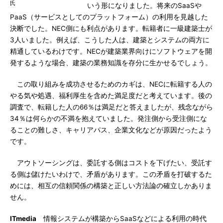
氏
いう形になりました。将来のSaaSや
PaaS（サービスとしてのプラットフォーム）の利用を見越した
決断でした。NEC側にも利点があります。転籍者に一級建築士が
3人いました。例えば、こうした人は、建築とシステムの両方に
精通しているわけです。NECが建築業界向けにソフトウェアを開
発するような場合、建築の業務知識を存分に生かせるでしょう。
この取り組みを成功させるためのカギは、NECに転籍する人の
やる気や処遇、福利厚生を含めた満足度だと考えています。後の
調査で、転籍した人の66％は満足だと答えましたが、残念ながら
34％は何らかの不満を抱えていました。発注側から受注側にな
ることの難しさ、キャリアパス、企業文化などが原因だったよう
です。
アウトソーシングは、委託する側はコストを下げたい、受託す
る側は儲けたいわけで、矛盾があります。この矛盾を打破するた
めには、相互の信頼関係の構築と正しい方法論の確立しかありま
せん。
ITmedia
情報システムが構築からSaaSなどによる利用の時代