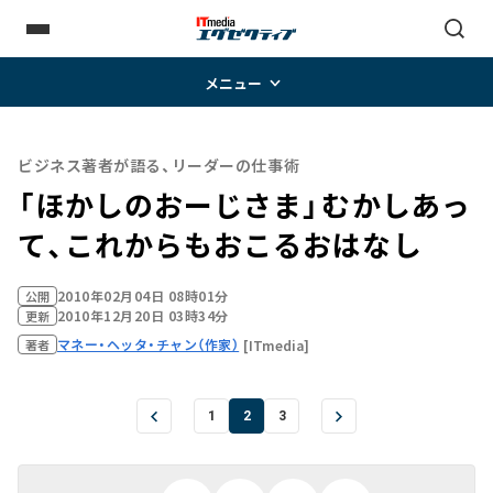
メニュー
ビジネス著者が語る、リーダーの仕事術
「ほかしのおーじさま」――むかしあっ
て、これからもおこるおはなし
2010年02月04日 08時01分
公開
2010年12月20日 03時34分
更新
マネー・ヘッタ・チャン（作家）
[ITmedia]
著者
1
2
3