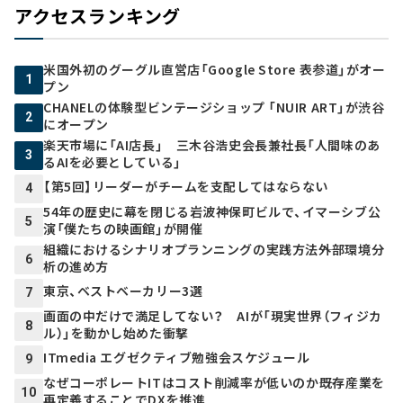
アクセスランキング
米国外初のグーグル直営店「Google Store 表参道」がオー
1
プン
CHANELの体験型ビンテージショップ 「NUIR ART」が渋谷
2
にオープン
楽天市場に「AI店長」 三木谷浩史会長兼社長「人間味のあ
3
るAIを必要としている」
【第5回】リーダーがチームを支配してはならない
4
54年の歴史に幕を閉じる岩波神保町ビルで、イマーシブ公
5
演「僕たちの映画館」が開催
組織におけるシナリオプランニングの実践方法――外部環境分
6
析の進め方
東京、ベストベーカリー3選
7
画面の中だけで満足してない？ AIが「現実世界（フィジカ
8
ル）」を動かし始めた衝撃
ITmedia エグゼクティブ勉強会スケジュール
9
なぜコーポレートITはコスト削減率が低いのか――既存産業を
10
再定義することでDXを推進