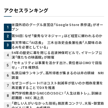
アクセスランキング
米国外初のグーグル直営店「Google Store 表参道」がオー
1
プン
第50回：なぜ「優秀なマネジャー」ほど経営に嫌われるのか
2
楽天市場に「AI店長」 三木谷浩史会長兼社長「人間味のあ
3
るAIを必要としている」
54年の歴史に幕を閉じる岩波神保町ビルで、イマーシブ公
4
演「僕たちの映画館」が開催
「セキュリティは事業を活かす出汁、責任者はCIMOで目指
5
せ」 - JTB 椎野氏
私鉄沿線ランキング、高所得者が集まるのは井の頭線 NRI
6
調査
なぜコーポレートITはコスト削減率が低いのか――既存産業を
7
再定義することでDXを推進
専門学校教員からNECのCISOに! 「人生は筋トレ」、訓練は
8
超難題 - NEC 淵上氏
「欲しい人がいなかった技術」脱炭素コンクリ、大阪・御堂筋
9
のビルに導入 大成建設