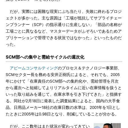
だが、実際には困難な現実にぶち当たり、失敗に終わるプロジ
ェクトが多かった。主な原因は「工場が抵抗してサプライチェー
ンプランナー（SCP）の指示通りに生産しない」「部品の名称が
工場ごとに異なるなど、マスターデータがふぞろいであるためア
プリケーションで管理できる状況ではなかった」といったものだ
った。
SCM部への集中と需給サイクルの週次化
アビームコンサルティング
のプロセス＆テクノロジー事業部、
SCMセクター長を務める安井正樹氏によると、それでも、2005
年にかけて「在庫責任のSCM部への集約化や、需給管理を月次
から週次へと短縮してよりリアルタイムに近い在庫情報を扱うと
いった取り組みを通じて、在庫水準を引き下げてきた」と指摘す
る。同社が2月18日に発表した調査結果によると、国内の大手食
品、日用品メーカー18社の在庫日数の水準は、2001年を1日とし
たときに2005年は0.98日となり、削減していることが分かる。
だが、ここ数年はまた状況が変わってきてい