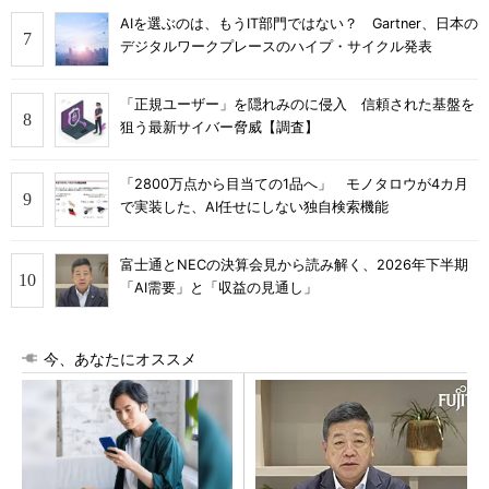
AIを選ぶのは、もうIT部門ではない？ Gartner、日本の
デジタルワークプレースのハイプ・サイクル発表
「正規ユーザー」を隠れみのに侵入 信頼された基盤を
狙う最新サイバー脅威【調査】
「2800万点から目当ての1品へ」 モノタロウが4カ月
で実装した、AI任せにしない独自検索機能
富士通とNECの決算会見から読み解く、2026年下半期
「AI需要」と「収益の見通し」
今、あなたにオススメ