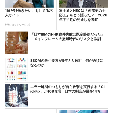
1日だけ働きたい、を叶える求
富士通とNECは「AI需要の手
人サイト
応え」をどう語った？ 2026
年下半期の見通しを考察
PR(ショットワークス)
「日本IBMのNHK案件失敗は既定路線だった」
メインフレーム大撤退時代のリスクと教訓
SBOMの最小要素が5年ぶり改訂 何が必須に
なるのか
エラー解消のつもりが自ら攻撃を実行する「Cl
ickFix」が108％増 日本の割合が最多14％