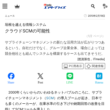
ニュース
2010年2月19日
垣根を越える情報システム
クラウドSCMの可能性
（1/2 ページ）
サプライチェーンマネジメントの新たな活用方法が広がりつつあ
るという。自社だけでなく、グループ企業全体、場合によっては
競合他社とも組んでシステムを構築するケースも出てきそうだ。
[怒賀新也，ITmedia]
PC用表示
関連情報
Share
Post
LINE
Hatena
2000年くらいからのいわゆるネットバブルのころに、サプラ
イチェーンマネジメント（
SCM
）の導入ブームが起き、日本で
も多くのメーカーが、在庫水準の引き下げや納期回答の改善を目
指してSCMツールを導入した。