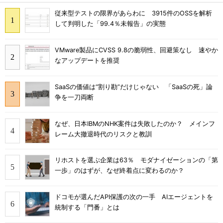
従来型テストの限界があらわに 3915件のOSSを解析
して判明した「99.4％未報告」の実態
VMware製品にCVSS 9.8の脆弱性、回避策なし 速やか
なアップデートを推奨
SaaSの価値は“割り勘”だけじゃない 「SaaSの死」論
争を一刀両断
なぜ、日本IBMのNHK案件は失敗したのか？ メインフ
レーム大撤退時代のリスクと教訓
リホストを選ぶ企業は63％ モダナイゼーションの「第
一歩」のはずが、なぜ終着点に変わるのか？
ドコモが選んだAPI保護の次の一手 AIエージェントを
統制する「門番」とは