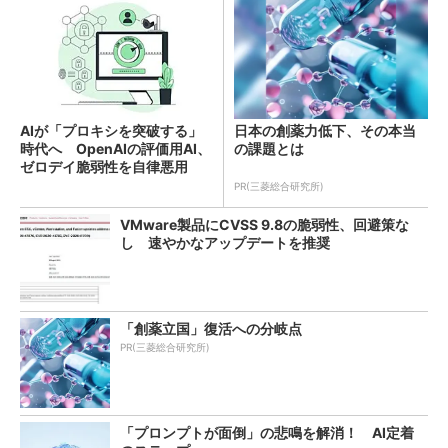
AIが「プロキシを突破する」
日本の創薬力低下、その本当
時代へ OpenAIの評価用AI、
の課題とは
ゼロデイ脆弱性を自律悪用
PR(三菱総合研究所)
VMware製品にCVSS 9.8の脆弱性、回避策な
し 速やかなアップデートを推奨
「創薬立国」復活への分岐点
PR(三菱総合研究所)
「プロンプトが面倒」の悲鳴を解消！ AI定着