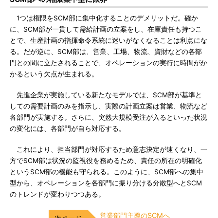
1つは権限をSCM部に集中化することのデメリットだ。確か
に、SCM部が一貫して需給計画の立案をし、在庫責任も持つこ
とで、生産計画の指揮命令系統に迷いがなくなることは利点にな
る。だが逆に、SCM部は、営業、工場、物流、資財などの各部
門との間に立たされることで、オペレーションの実行に時間がか
かるという欠点が生まれる。
先進企業が実施している新たなモデルでは、SCM部が基準と
しての需要計画のみを指示し、実際の計画立案は営業、物流など
各部門が実施する。さらに、突然大規模受注が入るといった状況
の変化には、各部門が自ら対応する。
これにより、担当部門が対応するため意志決定が速くなり、一
方でSCM部は状況の監視役を務めるため、責任の所在の明確化
というSCM部の機能も守られる。このように、SCM部への集中
型から、オペレーションを各部門に振り分ける分散型へとSCM
のトレンドが変わりつつある。
営業部門主導のSCMへ