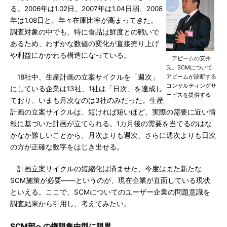
る。2006年は1.02日、2007年は1.04日弱、2008
年は1.08日と、年々在庫比率が高まってきた。
調査対象の中でも、特に食品は鮮度との戦いで
あるため、わずかな数値の変化が直接売り上げ
や利益にかかわる構造になっている。
アビームの安井
氏。SCMについて
18社中、生産計画の立案サイクルを「週次」
アビームが診断する
コンサルティングサ
にしている企業は13社、1社は「日次」を達成し
ービスを提供する
ており、いまも月次なのは3社のみだった。生産
計画の立案サイクルは、短ければ短いほど、実際の需要に近い情
報に基づいた計画が立てられる。1カ月後の需要を当てるのはな
かなか難しいことから、月次よりも週次、さらに週次よりも日次
の方が正確な数字をはじき出せる。
計画立案サイクルの短縮化は済ませた、今度はまた新たな
SCM施策が必要――というのが、現在企業が直面している現状
といえる。ここで、SCMについてのユーザー企業の問題意識を
調査結果から引用し、考えてみたい。
SCM部への権限集中型に限界