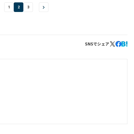
1
2
3
SNSでシェア