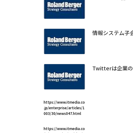
情報システム子会
Twitterは
https://www.itmedia.co
.jp/enterprise/articles/1
003/30/news047.html
https://www.itmedia.co