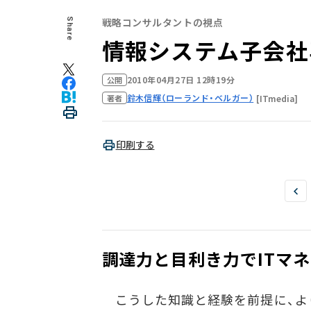
戦略コンサルタントの視点
Share
情報システム子会社―
2010年04月27日 12時19分
公開
鈴木信輝（ローランド・ベルガー）
[ITmedia]
著者
印刷する
調達力と目利き力でITマ
こうした知識と経験を前提に、よ