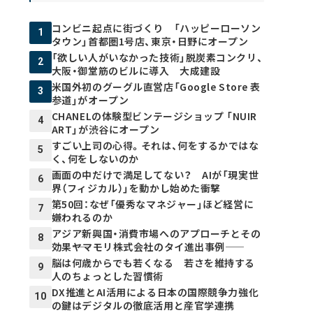
コンビニ起点に街づくり 「ハッピーローソン
1
タウン」首都圏1号店、東京・日野にオープン
「欲しい人がいなかった技術」脱炭素コンクリ、
2
大阪・御堂筋のビルに導入 大成建設
米国外初のグーグル直営店「Google Store 表
3
参道」がオープン
CHANELの体験型ビンテージショップ 「NUIR
4
ART」が渋谷にオープン
すごい上司の心得。それは、何をするかではな
5
く、何をしないのか
画面の中だけで満足してない？ AIが「現実世
6
界（フィジカル）」を動かし始めた衝撃
第50回：なぜ「優秀なマネジャー」ほど経営に
7
嫌われるのか
アジア新興国・消費市場へのアプローチとその
8
効果――ヤマモリ株式会社のタイ進出事例――
脳は何歳からでも若くなる 若さを維持する
9
人のちょっとした習慣術
DX推進とAI活用による日本の国際競争力強化
10
の鍵はデジタルの徹底活用と産官学連携