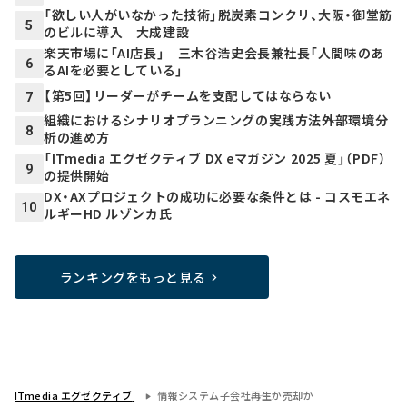
「欲しい人がいなかった技術」脱炭素コンクリ、大阪・御堂筋
5
のビルに導入 大成建設
楽天市場に「AI店長」 三木谷浩史会長兼社長「人間味のあ
6
るAIを必要としている」
【第5回】リーダーがチームを支配してはならない
7
組織におけるシナリオプランニングの実践方法――外部環境分
8
析の進め方
「ITmedia エグゼクティブ DX eマガジン 2025 夏」（PDF）
9
の提供開始
DX・AXプロジェクトの成功に必要な条件とは - コスモエネ
10
ルギーHD ルゾンカ氏
ランキングをもっと見る
ITmedia エグゼクティブ
情報システム子会社――再生か売却か