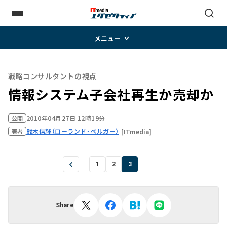
メニュー
戦略コンサルタントの視点
情報システム子会社――再生か売却か
2010年04月27日 12時19分
公開
鈴木信輝（ローランド・ベルガー）
[ITmedia]
著者
1
2
3
Share