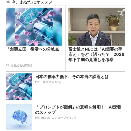
今、あなたにオススメ
「創薬立国」復活への分岐点
富士通とNECは「AI需要の手
応え」をどう語った？ 2026
年下半期の見通しを考察
PR(三菱総合研究所)
日本の創薬力低下、その本当の課題とは
PR(三菱総合研究所)
「プロンプトが面倒」の悲鳴を解消！ AI定着
のステップ
PR(ITmedia エンタープライズ)