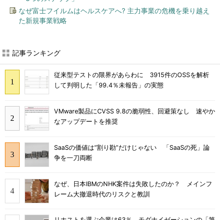
なぜ富士フイルムはヘルスケアへ? 主力事業の危機を乗り越え
た新規事業戦略
記事ランキング
従来型テストの限界があらわに 3915件のOSSを解析
して判明した「99.4％未報告」の実態
VMware製品にCVSS 9.8の脆弱性、回避策なし 速やか
なアップデートを推奨
SaaSの価値は“割り勘”だけじゃない 「SaaSの死」論
争を一刀両断
なぜ、日本IBMのNHK案件は失敗したのか？ メインフ
レーム大撤退時代のリスクと教訓
リホストを選ぶ企業は63％ モダナイゼーションの「第