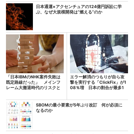
日本通運×アクセンチュアの124億円訴訟に学
ぶ、なぜ大規模開発は“燃える”のか
「日本IBMのNHK案件失敗は
エラー解消のつもりが自ら攻
既定路線だった」 メインフ
撃を実行する「ClickFix」が1
レーム大撤退時代のリスクと
08％増 日本の割合が最多1
教訓
4％
SBOMの最小要素が5年ぶり改訂 何が必須に
なるのか