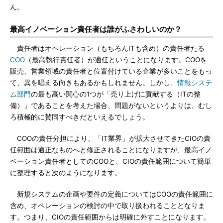
ん。
最高イノベーション責任者は誰がふさわしいのか？
責任者はオペレーション（もちろんITも含め）の責任者たる
COO
（最高執行責任者）が適任ということになります。COOを
販売、営業領域の責任者と位置付けている企業が多いことをもっ
て、異を唱える向きもあるかもしれません。しかし、
情報システ
ム部門
の最も高い関心の1つが「売り上げに貢献する（ITの整
備）」であることを考えた場合、問題がないというよりは、むし
ろ積極的に賛同すべきだといえるでしょう。
COOの責任分担により、「IT業界」が拡大させてきたCIOの責
任範囲は適正なものへと修正されることになりますが、最高イノ
ベーション責任者としてのCOOと、CIOの責任範囲について簡単
に整理すると次のようになります。
新規システムの企画や要件の定義についてはCOOの責任範囲に
含め、オペレーションの検討の中で取り扱われることとなりま
す。つまり、CIOの責任範囲からは明確に外すことになります。