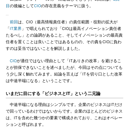
目
の後編として
CIO
の存在意義をテーマに扱う。
前回
は、CIO（最高情報責任者）の責任範囲・役割の拡大が
「
IT業界
」で唱えられており「CIOは最高イノベーション責任者
たるべし」との論調があること、そしてイノベーションの最高責
任者を置くことは良いことではあるものの、その責をCIOに負わ
すのは妥当ではないことを解説しました。
CIO
が適任ではない理由として「ITありきの改革」を避けるこ
とが担保できないことを述べましたが、今回はその点についても
う少し深く触れてみます。結論を言えば「ITを切り口とした改革
は中途半端になる」ということです。
いまだに目にする「ビジネスとIT」という二元論
中途半端になる理由はシンプルです。企業のビジネスはITだけ
で回っているわけではないからです。企業のほとんどのビジネス
は、ITを含めた幾つかの要素で構成されており、これはオペレー
ションと呼ばれます。