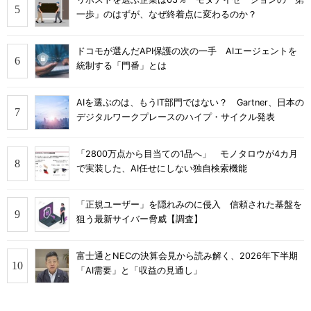
一歩」のはずが、なぜ終着点に変わるのか？
ドコモが選んだAPI保護の次の一手 AIエージェントを
統制する「門番」とは
AIを選ぶのは、もうIT部門ではない？ Gartner、日本の
デジタルワークプレースのハイプ・サイクル発表
「2800万点から目当ての1品へ」 モノタロウが4カ月
で実装した、AI任せにしない独自検索機能
「正規ユーザー」を隠れみのに侵入 信頼された基盤を
狙う最新サイバー脅威【調査】
富士通とNECの決算会見から読み解く、2026年下半期
「AI需要」と「収益の見通し」