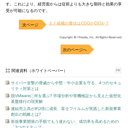
す。これにより、経営面からは従前よりも大きな期待と効果の享
受が可能になるのです。
人と組織の責任はCOOかCIOか？
Copyright © ITmedia, Inc. All Rights Reserved.
次のページへ
関連資料（ホワイトペーパー）
PR
サイバー攻撃の脅威から中堅・中小企業を守る、4つのセキュ
リティ対策とは
脱VMwareに何を選ぶ? 市場分析や実機検証から見えた仮想化
基盤移行の現実解
連結売上高が約2倍に成長、富士フイルムが実践した新規事業
創出の戦略とは?
新規事業開発の手順でもう迷わない、成功率を高めるための
「3つのステップ」