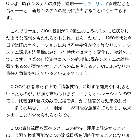
CIOは、既存システムの維持、運用――
セキュリティ
管理なども
含め――と、新規システムの開発に注力することになってきま
す。
これでは一見、CIOの役割がCIO誕生のころのものに逆戻りし
たような感想をもたれるかもしれません。ただし、1980年代と今
日ではITのオペレーションにおける重要性が全く異なります。シ
ステム環境も汎用機のみだった時代とは大きく変化し、複雑化し
ています。企業のIT投資やコストの約7割は既存システムの維持
費であるのが実情です。これらの点を考えると、CIOはかなりの
責任と負荷を抱えているといえるでしょう。
CIOの任務を果たす上で「情報技術」に対する知見や目利きと
いったものがより強く求められます。つまりオペレーションの中
でも、比較的IT領域のみで完結でき、かつ経営的な効果の創出
――多くの場合、コスト削減――が可能な施策を打ち出し、成果
を出すことが求められるからです。
CIOの責任範囲を既存システムの維持・運用に限定すること
は、金額で換算可能なCIOの達成目標を明確化することになりま