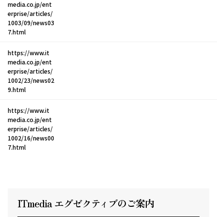
media.co.jp/ent
erprise/articles/
1003/09/news03
7.html
https://www.it
media.co.jp/ent
erprise/articles/
1002/23/news02
9.html
https://www.it
media.co.jp/ent
erprise/articles/
1002/16/news00
7.html
ITmedia エグゼクテ
ィ
ブのご案内