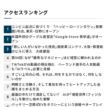
アクセスランキング
コンビニ起点に街づくり 「ハッピーローソンタウン」首都
1
圏1号店、東京・日野にオープン
米国外初のグーグル直営店「Google Store 表参道」がオー
2
プン
「欲しい人がいなかった技術」脱炭素コンクリ、大阪・御堂筋
3
のビルに導入 大成建設
第50回：なぜ「優秀なマネジャー」ほど経営に嫌われるのか
4
TikTokがAI動画の検出強化 ハーランド選手の人気動画
5
も「AIラベル」必要と見解
すごい上司の心得。それは、何をするかではなく、何をしな
6
いのか
明瞭さと冷静さ、そして勇気を持ってヒートアップした会
7
議をまとめる方法
画面の中だけで満足してない？ AIが「現実世界（フィジカ
8
ル）」を動かし始めた衝撃
バッテリー交換式EVをタクシーにという挑戦――ベタープレイ