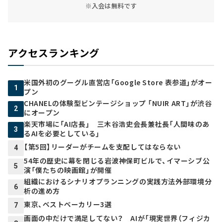
※入会は無料です
アクセスランキング
米国外初のグーグル直営店「Google Store 表参道」がオー
1
プン
CHANELの体験型ビンテージショップ 「NUIR ART」が渋谷
2
にオープン
楽天市場に「AI店長」 三木谷浩史会長兼社長「人間味のあ
3
るAIを必要としている」
【第5回】リーダーがチームを支配してはならない
4
54年の歴史に幕を閉じる岩波神保町ビルで、イマーシブ公
5
演「僕たちの映画館」が開催
組織におけるシナリオプランニングの実践方法――外部環境分
6
析の進め方
東京、ベストベーカリー3選
7
画面の中だけで満足してない？ AIが「現実世界（フィジカ