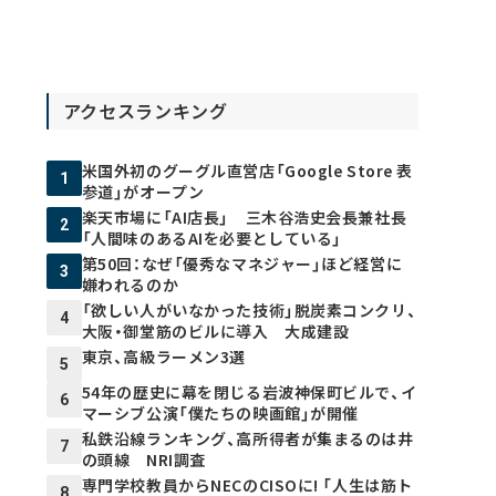
アクセスランキング
米国外初のグーグル直営店「Google Store 表
1
参道」がオープン
楽天市場に「AI店長」 三木谷浩史会長兼社長
2
「人間味のあるAIを必要としている」
第50回：なぜ「優秀なマネジャー」ほど経営に
3
嫌われるのか
「欲しい人がいなかった技術」脱炭素コンクリ、
4
大阪・御堂筋のビルに導入 大成建設
東京、高級ラーメン3選
5
54年の歴史に幕を閉じる岩波神保町ビルで、イ
6
マーシブ公演「僕たちの映画館」が開催
私鉄沿線ランキング、高所得者が集まるのは井
7
の頭線 NRI調査
専門学校教員からNECのCISOに! 「人生は筋ト
8