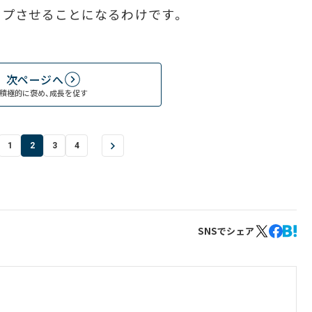
ップさせることになるわけです。
次ページへ
積極的に褒め、成長を促す
1
2
3
4
SNSでシェア