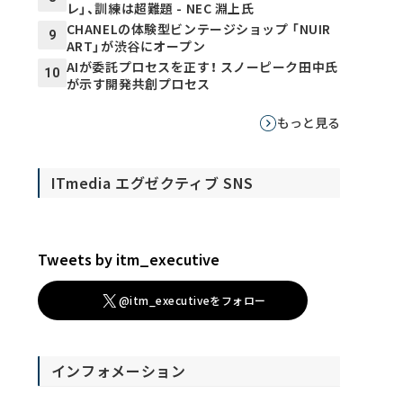
レ」、訓練は超難題 - NEC 淵上氏
CHANELの体験型ビンテージショップ 「NUIR
9
ART」が渋谷にオープン
AIが委託プロセスを正す！ スノーピーク田中氏
10
が示す開発共創プロセス
もっと見る
ITmedia エグゼクティブ SNS
Tweets by itm_executive
@itm_executiveをフォロー
インフォメーション