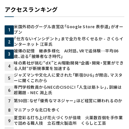
アクセスランキング
米国外初のグーグル直営店「Google Store 表参道」がオー
1
プン
「仕方ないインシデント」まで全力を尽くせるか - さくらイ
2
ンターネット 江草氏
被爆の記憶 継承多様化 AI対話、VRで追体験…平均86
3
歳、迫る「被爆者なき時代」
味の素社が挑む“dX”とAI駆動開発――“企画・開発・営業ができ
4
る人財”が新規事業を加速する
ジャズマンや文化人に愛された「新宿DUG」が閉店、マスタ
5
ーに聞くこれから
専門学校教員からNECのCISOに! 「人生は筋トレ」、訓練は
6
超難題 - NEC 淵上氏
第50回：なぜ「優秀なマネジャー」ほど経営に嫌われるのか
7
マニアックな北口を歩く
8
夏空彩る打ち上げ花火づくりが佳境 火薬数百個を手作業
9
で詰める職人技 立石煙火製造所 くらしと工芸