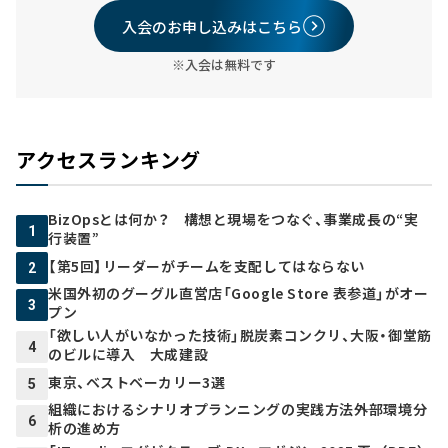
入会のお申し込みはこちら
※入会は無料です
アクセスランキング
BizOpsとは何か？ 構想と現場をつなぐ、事業成長の“実
1
行装置”
【第5回】リーダーがチームを支配してはならない
2
米国外初のグーグル直営店「Google Store 表参道」がオー
3
プン
「欲しい人がいなかった技術」脱炭素コンクリ、大阪・御堂筋
4
のビルに導入 大成建設
東京、ベストベーカリー3選
5
組織におけるシナリオプランニングの実践方法――外部環境分
6
析の進め方