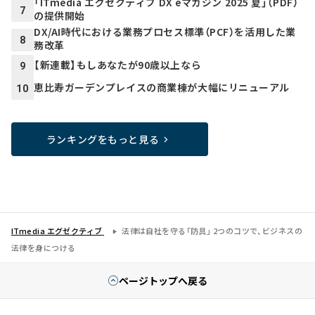
「ITmedia エグゼクティブ DX eマガジン 2025 夏」（PDF）
7
の提供開始
DX/AI時代における業務プロセス標準（PCF）を活用した業
8
務改革
【新連載】もしあなたが90歳以上なら
9
恵比寿ガーデンプレイスの商業棟が大幅にリニューアル
10
ランキングをもっと見る
ITmedia エグゼクティブ
法律は自社を守る「防具」 2つのコツで、ビジネスの
法律を身につける
ページトップへ戻る