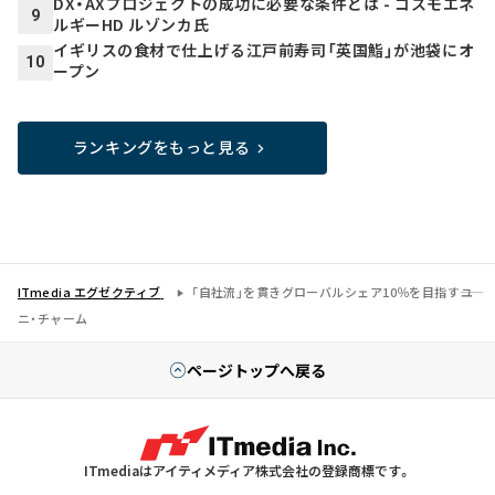
DX・AXプロジェクトの成功に必要な条件とは - コスモエネ
9
ルギーHD ルゾンカ氏
イギリスの食材で仕上げる江戸前寿司「英国鮨」が池袋にオ
10
ープン
ランキングをもっと見る
ITmedia エグゼクティブ
「自社流」を貫きグローバルシェア10％を目指す――ユ
ニ・チャーム
ページトップへ戻る
ITmediaはアイティメディア株式会社の登録商標です。