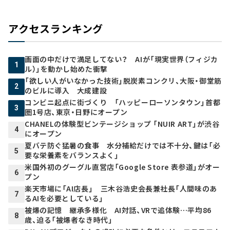
アクセスランキング
画面の中だけで満足してない？ AIが「現実世界（フィジカ
1
ル）」を動かし始めた衝撃
「欲しい人がいなかった技術」脱炭素コンクリ、大阪・御堂筋
2
のビルに導入 大成建設
コンビニ起点に街づくり 「ハッピーローソンタウン」首都
3
圏1号店、東京・日野にオープン
CHANELの体験型ビンテージショップ 「NUIR ART」が渋谷
4
にオープン
夏バテ防ぐ猛暑の食事 水分補給だけでは不十分、鍵は「必
5
要な栄養素をバランスよく」
米国外初のグーグル直営店「Google Store 表参道」がオー
6
プン
楽天市場に「AI店長」 三木谷浩史会長兼社長「人間味のあ
7
るAIを必要としている」
被爆の記憶 継承多様化 AI対話、VRで追体験…平均86
8
歳、迫る「被爆者なき時代」