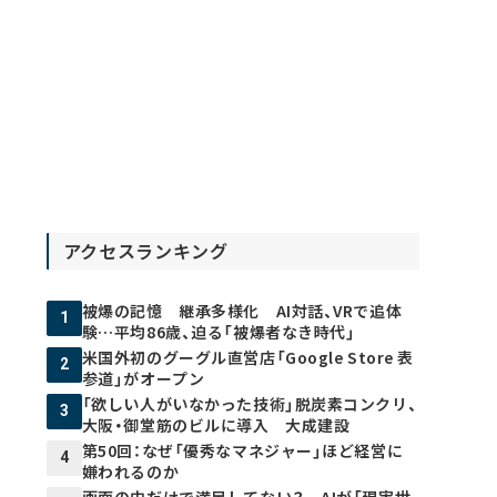
アクセスランキング
被爆の記憶 継承多様化 AI対話、VRで追体
1
験…平均86歳、迫る「被爆者なき時代」
米国外初のグーグル直営店「Google Store 表
2
参道」がオープン
「欲しい人がいなかった技術」脱炭素コンクリ、
3
大阪・御堂筋のビルに導入 大成建設
第50回：なぜ「優秀なマネジャー」ほど経営に
4
嫌われるのか