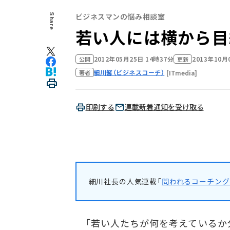
ビジネスマンの悩み相談室
Share
若い人には横から目
2012年05月25日 14時37分
2013年10月
公開
更新
細川馨（ビジネスコーチ）
[ITmedia]
著者
印刷する
連載新着通知を受け取る
細川社長の人気連載「
問われるコーチング
「若い人たちが何を考えているか