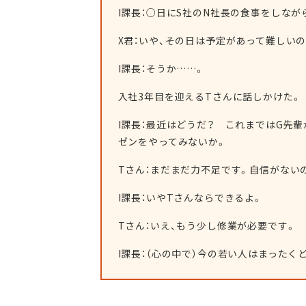
I課長：○日にS社のN社長の食事をしな
X君：いや、その日は予定があって難しい
I課長：そうか……。
入社3年目を迎えるTさんに話しかけた。
I課長：最近はどうだ？ これまではG先
ゼンをやってみないか。
Tさん：まだまだ力不足です。自信がない
I課長：いやTさんならできるよ。
Tさん：いえ、もう少し修業が必要です。
I課長：（心の中で）今の若い人はまったく