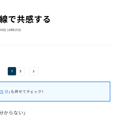
線で共感する
04日 16時25分
1
2
力
」も併せてチェック！
分からない」